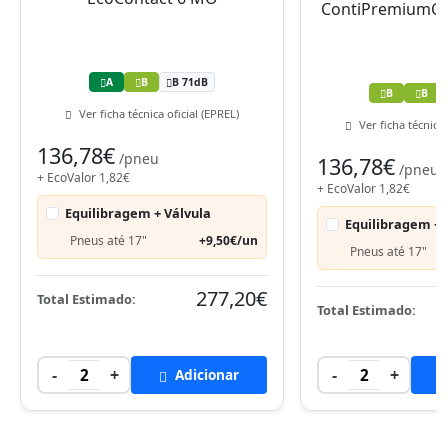
A
B
B 71dB
B
B
Ver ficha técnica oficial (EPREL)
Ver ficha técnica 
136,78€
/pneu
136,78€
/pneu
+ EcoValor 1,82€
+ EcoValor 1,82€
Equilibragem + Válvula
Equilibragem + 
Pneus até 17"
+9,50€/un
Pneus até 17"
277,20€
Total Estimado:
Total Estimado:
-
+
-
+
2
Adicionar
2