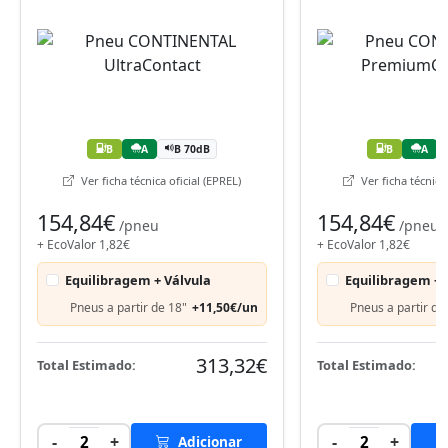
B
A
B 70dB
B
A
Ver ficha técnica oficial (EPREL)
Ver ficha técnica 
154,84€
154,84€
/pneu
/pneu
+ EcoValor 1,82€
+ EcoValor 1,82€
Equilibragem + Válvula
Equilibragem + 
Pneus a partir de 18"
+11,50€/un
Pneus a partir de
313,32€
Total Estimado:
Total Estimado:
-
+
-
+
2
Adicionar
2