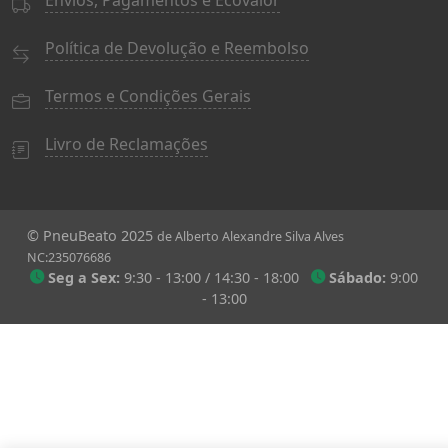
Política de Devolução e Reembolso
Termos e Condições Gerais
Livro de Reclamações
© PneuBeato 2025
de Alberto Alexandre Silva Alves
NC:235076686
Seg a Sex:
9:30 - 13:00 / 14:30 - 18:00
Sábado:
9:00
- 13:00