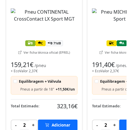
B
C
B 71dB
C
A
Ver ficha técnica oficial (EPREL)
Ver ficha técnica 
159,21€
191,40€
/pneu
/pneu
+ EcoValor 2,37€
+ EcoValor 2,37€
Equilibragem + Válvula
Equilibragem + 
Pneus a partir de 18"
+11,50€/un
Pneus a partir de
323,16€
Total Estimado:
Total Estimado:
-
+
-
+
2
Adicionar
2