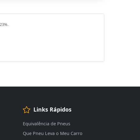
 23%.
Links Rápidos
Equivalência de Pneus
Que Pneu Leva o Meu Carro