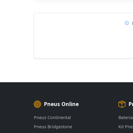
Pneus Online
P
Pneus Continental
Bateria
Pneus Bridgestone
Kit Pn