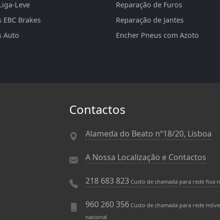
Liga-Leve
Reparação de Furos
s EBC Brakes
Reparação de Jantes
s Auto
Encher Pneus com Azoto
Contactos
Alameda do Beato nº18/20, Lisboa
A Nossa Localização e Contactos
218 683 823
Custo de chamada para rede fixa n
960 260 356
Custo de chamada para rede móve
nacional