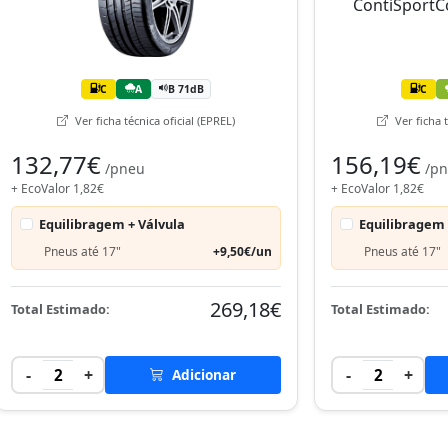
C
A
B 71dB
C
Ver ficha técnica oficial (EPREL)
Ver ficha t
132,77€
156,19€
/pneu
/p
+ EcoValor 1,82€
+ EcoValor 1,82€
Equilibragem + Válvula
Equilibragem 
Pneus até 17"
+9,50€/un
Pneus até 17"
269,18€
Total Estimado:
Total Estimado:
-
+
-
+
2
Adicionar
2