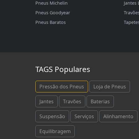
Pneus Michelin
Jantes 
Pneus Goodyear
Travõe
Pneus Baratos
Tapete
TAGS Populares
Pressão dos Pneus
Loja de Pneus
Jantes
Travões
Baterias
Suspensão
Serviços
Alinhamento
Equilibragem