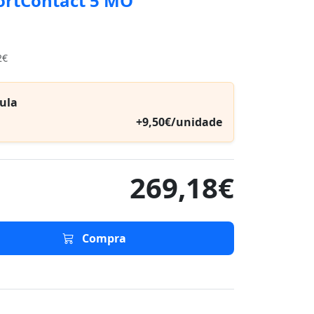
ortContact 5 MO
2€
ula
+9,50€/unidade
269,18€
Compra