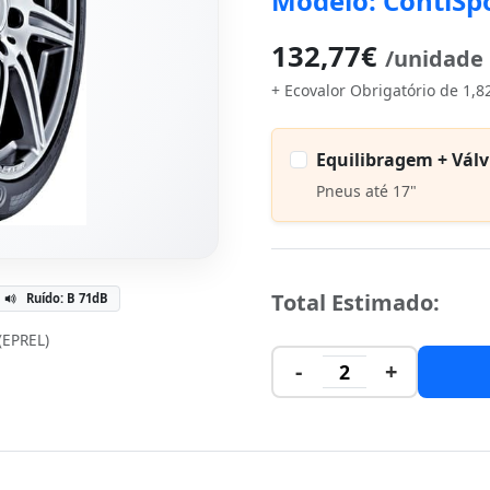
Modelo: ContiSp
132,77€
/unidade
+ Ecovalor Obrigatório de 1,8
Equilibragem + Válv
Pneus até 17"
Total Estimado:
Ruído: B 71dB
 (EPREL)
-
+
2