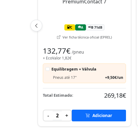
C
A
B 71dB
Ver ficha técnica oficial (EPREL)
132,77€
/pneu
+ EcoValor 1,82€
Equilibragem + Válvula
Pneus até 17"
+9,50€/un
269,18€
Total Estimado:
-
+
2
Adicionar