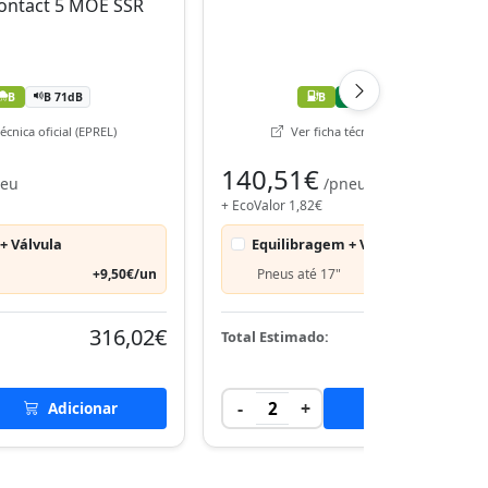
B
B 71dB
B
A
B 70dB
écnica oficial (EPREL)
Ver ficha técnica oficial (EPREL)
140,51€
neu
/pneu
+ EcoValor 1,82€
+ Válvula
Equilibragem + Válvula
+9,50€/un
Pneus até 17"
+9,50€
316,02€
284,
Total Estimado:
-
+
Adicionar
2
Adicionar