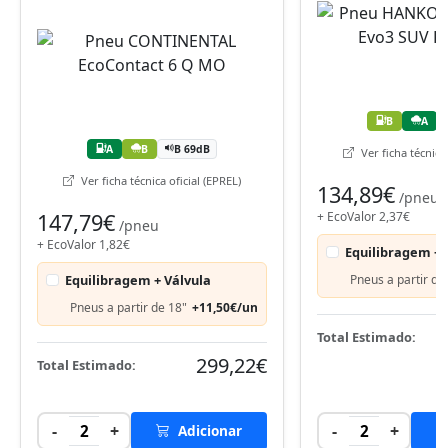
B
A
A
B
B 69dB
Ver ficha técnica 
Ver ficha técnica oficial (EPREL)
134,89€
/pneu
147,79€
+ EcoValor 2,37€
/pneu
+ EcoValor 1,82€
Equilibragem + 
Equilibragem + Válvula
Pneus a partir de
Pneus a partir de 18"
+11,50€/un
Total Estimado:
299,22€
Total Estimado:
-
+
-
+
2
Adicionar
2