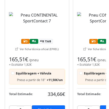
D
A
B 73dB
D
A
Ver ficha técnica oficial (EPREL)
Ver ficha técnica 
165,51€
165,51€
/pneu
/pneu
+ EcoValor 1,82€
+ EcoValor 1,82€
Equilibragem + Válvula
Equilibragem + 
Pneus a partir de 18"
+11,50€/un
Pneus a partir de
334,66€
Total Estimado:
Total Estimado: