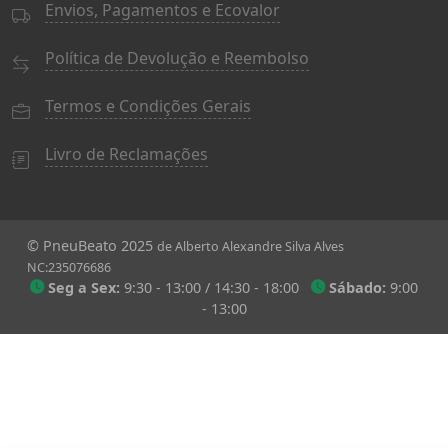
Envios, Pagamentos e Ecovalor
Política de Devolução e Reembolso
Termos e Condições Gerais
Livro de Reclamações
© PneuBeato 2025
de Alberto Alexandre Silva Alves
NC:235076686
Seg a Sex:
9:30 - 13:00 / 14:30 - 18:00
Sábado:
9:00
- 13:00