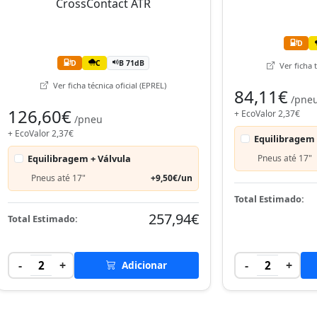
D
D
C
B 71dB
Ver ficha t
Ver ficha técnica oficial (EPREL)
84,11€
/pne
126,60€
+ EcoValor 2,37€
/pneu
+ EcoValor 2,37€
Equilibragem 
Equilibragem + Válvula
Pneus até 17"
Pneus até 17"
+9,50€/un
Total Estimado:
257,94€
Total Estimado:
-
+
-
+
2
Adicionar
2