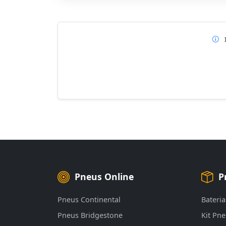
Pneus Online
P
Pneus Continental
Bateria
Pneus Bridgestone
Kit Pn