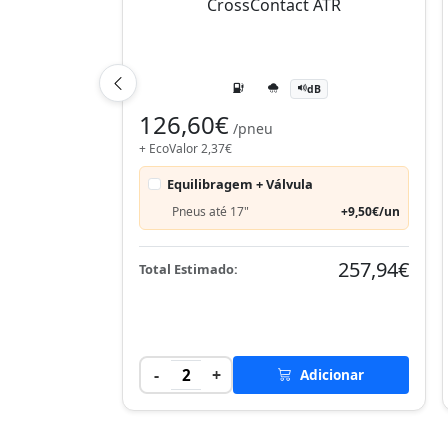
dB
126,60€
/pneu
+ EcoValor 2,37€
Equilibragem + Válvula
Pneus até 17"
+9,50€/un
257,94€
Total Estimado:
-
+
2
Adicionar