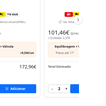
C
B 69dB
E
C
B 70dB
écnica oficial (EPREL)
Ver ficha técnica oficial (EPREL)
101,46€
u
/pneu
+ EcoValor 2,37€
+ Válvula
Equilibragem + Válvula
+9,50€/un
Pneus até 17"
+9,50€
172,96€
207,
Total Estimado:
-
+
Adicionar
2
Adicionar