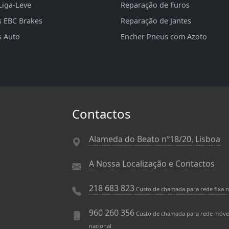
Liga-Leve
Reparação de Furos
s EBC Brakes
Reparação de Jantes
s Auto
Encher Pneus com Azoto
Contactos
Alameda do Beato nº18/20, Lisboa
A Nossa Localização e Contactos
218 683 823
Custo de chamada para rede fixa n
960 260 356
Custo de chamada para rede móve
nacional