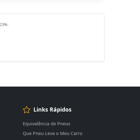
 23%.
Links Rápidos
Equivalência de Pneus
Que Pneu Leva o Meu Carro