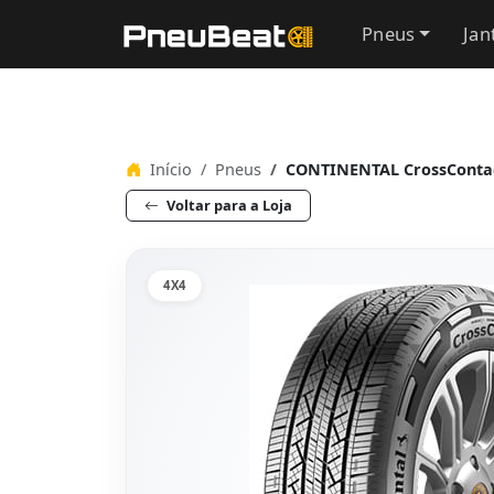
Pneus
Jan
Início
Pneus
CONTINENTAL CrossContac
Voltar para a Loja
4X4