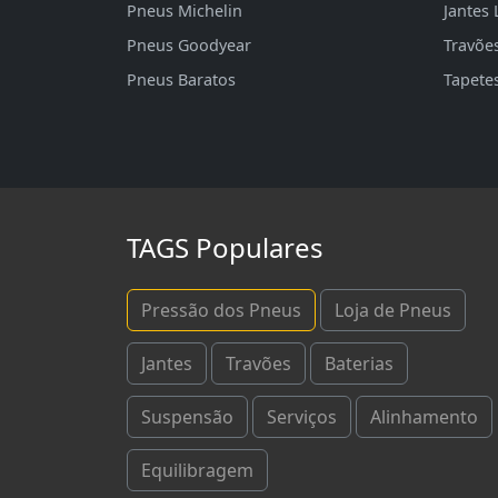
Pneus Michelin
Jantes 
Pneus Goodyear
Travõe
Pneus Baratos
Tapete
TAGS Populares
Pressão dos Pneus
Loja de Pneus
Jantes
Travões
Baterias
Suspensão
Serviços
Alinhamento
Equilibragem