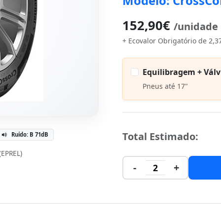
Modelo: CrossCo
152,90€
/unidade
+ Ecovalor Obrigatório de 2,3
Equilibragem + Válv
Pneus até 17"
Total Estimado:
Ruído: B 71dB
 (EPREL)
-
+
2