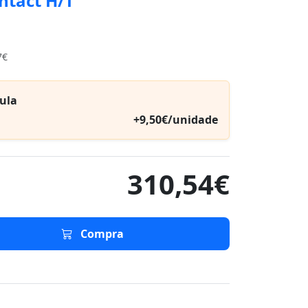
ntact H/T
7€
ula
+9,50€/unidade
310,54€
Compra