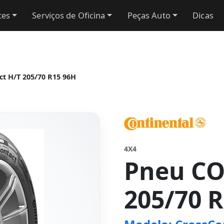
tes
Serviços de Oficina
Peças Auto
Dicas
t H/T 205/70 R15 96H
4X4
Pneu C
205/70 