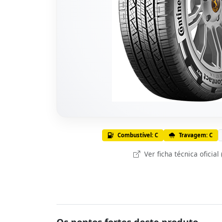
Combustível: C
Travagem: C
Ver ficha técnica oficial
Os pontos fortes deste produto