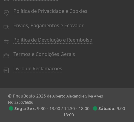
Política de Privacidade e Cookies
Envios, Pagamentos e Ecovalor
Política de Devolução e Reembolso
Termos e Condições Gerais
Livro de Reclamações
© PneuBeato 2025
de Alberto Alexandre Silva Alves
NC:235076686
Seg a Sex:
9:30 - 13:00 / 14:30 - 18:00
Sábado:
9:00
- 13:00