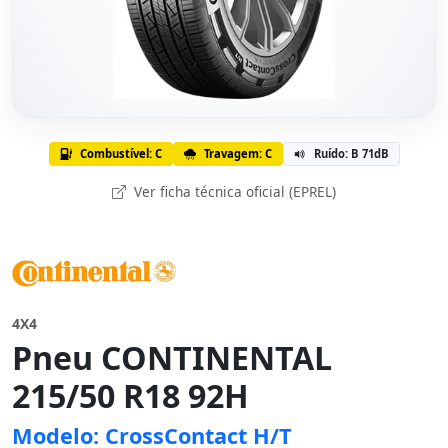
Combustível: C
Travagem: C
Ruído: B 71dB
Ver ficha técnica oficial (EPREL)
4X4
Pneu CONTINENTAL
215/50 R18 92H
Modelo: CrossContact H/T