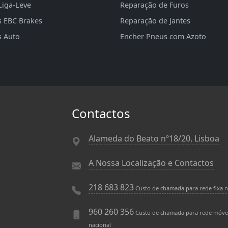
Liga-Leve
Reparação de Furos
s EBC Brakes
Reparação de Jantes
s Auto
Encher Pneus com Azoto
Contactos
Alameda do Beato nº18/20, Lisboa
A Nossa Localização e Contactos
218 683 823
Custo de chamada para rede fixa n
960 260 356
Custo de chamada para rede móve
nacional