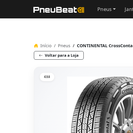
Pneus
Jan
Início
Pneus
CONTINENTAL CrossContac
Voltar para a Loja
4X4