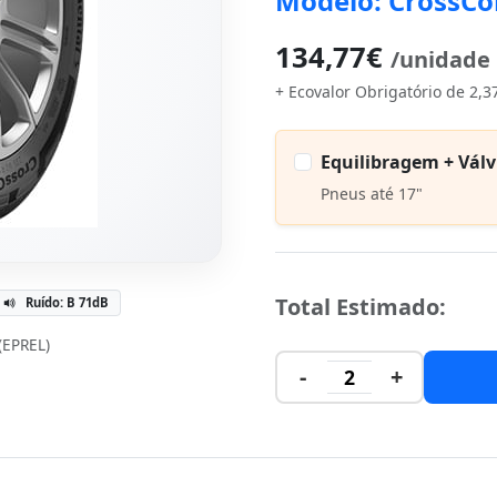
Modelo: CrossCo
134,77€
/unidade
+ Ecovalor Obrigatório de 2,3
Equilibragem + Válv
Pneus até 17"
Total Estimado:
Ruído: B 71dB
 (EPREL)
-
+
2