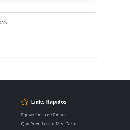
 23%.
Links Rápidos
Equivalência de Pneus
Que Pneu Leva o Meu Carro