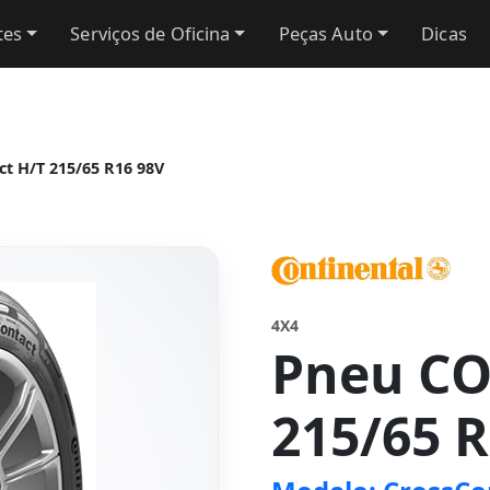
tes
Serviços de Oficina
Peças Auto
Dicas
t H/T 215/65 R16 98V
4X4
Pneu C
215/65 R