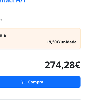
ntact H/T
7€
ula
+9,50€/unidade
274,28€
Compra