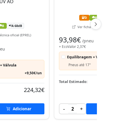
D
B
B 71dB
B
A 68dB
Ver ficha técnica oficial (EPREL)
écnica oficial (EPREL)
93,98€
/pneu
+ EcoValor 2,37€
neu
Equilibragem + Válvula
+ Válvula
Pneus até 17"
+9,50€
+9,50€/un
192,
Total Estimado:
224,32€
-
+
Adicionar
2
Adicionar