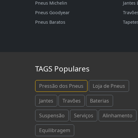
Pneus Michelin
Jantes 
Pneus Goodyear
Travõe
Pneus Baratos
Tapete
TAGS Populares
Pressão dos Pneus
Loja de Pneus
Jantes
Travões
Baterias
Suspensão
Serviços
Alinhamento
Equilibragem