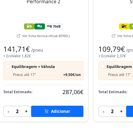
B
A
B 70dB
C
Ver ficha técnica oficial (EPREL)
Ver ficha t
141,71€
109,79€
/pneu
/p
+ EcoValor 1,82€
+ EcoValor 2,37€
Equilibragem + Válvula
Equilibragem 
Pneus até 17"
+9,50€/un
Pneus até 17"
287,06€
Total Estimado:
Total Estimado:
-
+
-
+
2
Adicionar
2