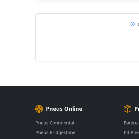
Pneus Online
P
Pneus Continental
Bateria
Pneus Bridgestone
Kit Pn