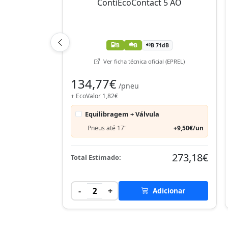
B
B
B 71dB
Ver ficha técnica oficial (EPREL)
134,77€
/pneu
+ EcoValor 1,82€
Equilibragem + Válvula
Pneus até 17"
+9,50€/un
273,18€
Total Estimado:
-
+
2
Adicionar