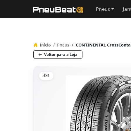
Pneus
Jan
Início
Pneus
CONTINENTAL CrossContac
Voltar para a Loja
4X4