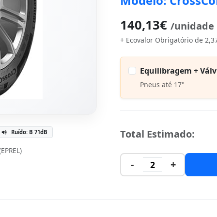
Modelo: CrossCo
140,13€
/unidade
+ Ecovalor Obrigatório de 2,3
Equilibragem + Válv
Pneus até 17"
Total Estimado:
Ruído: B 71dB
 (EPREL)
-
+
2