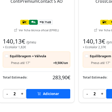
C
A
B 71dB
C
Ver ficha técnica oficial (EPREL)
Ver ficha t
140,13€
140,13€
/pneu
/p
+ EcoValor 1,82€
+ EcoValor 2,37€
Equilibragem + Válvula
Equilibragem 
Pneus até 17"
+9,50€/un
Pneus até 17"
283,90€
Total Estimado:
Total Estimado:
-
+
-
+
2
Adicionar
2