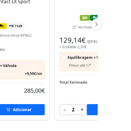
B
A
B 69dB
C
B 71dB
Ver ficha técnica oficial (EPREL)
écnica oficial (EPREL)
129,14€
/pneu
+ EcoValor 2,37€
neu
Equilibragem + Válvula
+ Válvula
Pneus até 17"
+9,50€
+9,50€/un
263,
Total Estimado:
285,00€
-
+
Adicionar
2
Adicionar