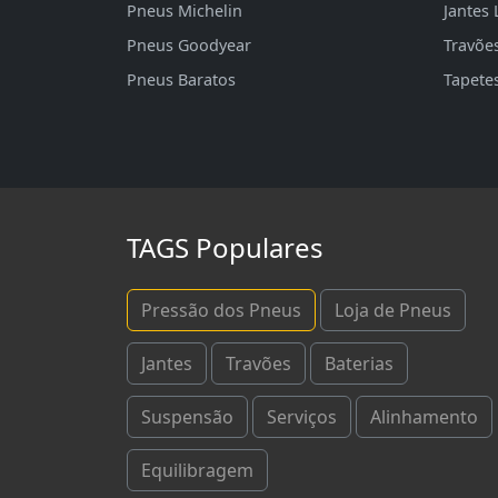
Pneus Michelin
Jantes 
Pneus Goodyear
Travõe
Pneus Baratos
Tapete
TAGS Populares
Pressão dos Pneus
Loja de Pneus
Jantes
Travões
Baterias
Suspensão
Serviços
Alinhamento
Equilibragem