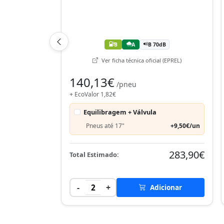
B
A
B 70dB
Ver ficha técnica oficial (EPREL)
140,13€
/pneu
+ EcoValor 1,82€
Equilibragem + Válvula
Pneus até 17"
+9,50€/un
283,90€
Total Estimado:
-
+
2
Adicionar