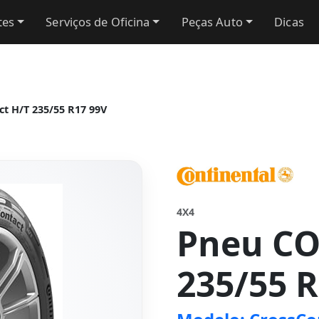
tes
Serviços de Oficina
Peças Auto
Dicas
t H/T 235/55 R17 99V
4X4
Pneu C
235/55 R