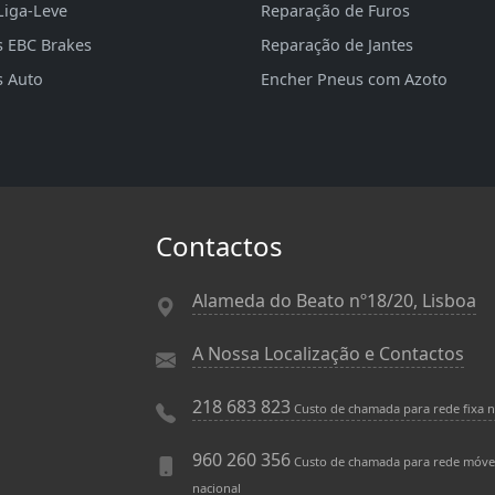
Liga-Leve
Reparação de Furos
s EBC Brakes
Reparação de Jantes
s Auto
Encher Pneus com Azoto
Contactos
Alameda do Beato nº18/20, Lisboa
A Nossa Localização e Contactos
218 683 823
Custo de chamada para rede fixa n
960 260 356
Custo de chamada para rede móve
nacional