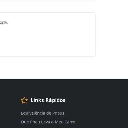
 23%.
Links Rápidos
Equivalência de Pneus
Que Pneu Leva o Meu Carro