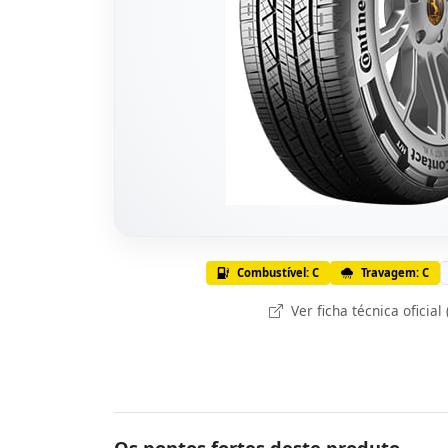
Combustível: C
Travagem: C
Ver ficha técnica oficial
Os pontos fortes deste produto