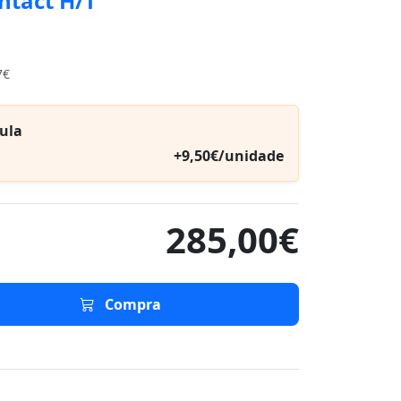
ntact H/T
7€
ula
+9,50€/unidade
285,00€
Compra