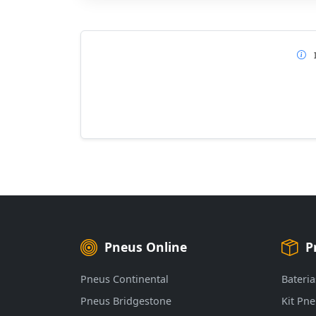
Pneus Online
P
Pneus Continental
Bateria
Pneus Bridgestone
Kit Pn