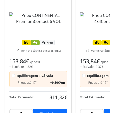
C
B
B 71dB
C
C
Ver ficha técnica oficial (EPREL)
Ver ficha técnica 
153,84€
153,84€
/pneu
/pneu
+ EcoValor 1,82€
+ EcoValor 2,37€
Equilibragem + Válvula
Equilibragem + 
Pneus até 17"
+9,50€/un
Pneus até 17"
311,32€
Total Estimado:
Total Estimado: