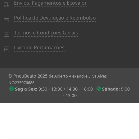
Envios, Pagamentos e Ecovalor
Política de Devolução e Reembolso
Termos e Condições Gerais
Livro de Reclamações
© PneuBeato 2025
de Alberto Alexandre Silva Alves
NC:235076686
Seg a Sex:
9:30 - 13:00 / 14:30 - 18:00
Sábado:
9:00
- 13:00