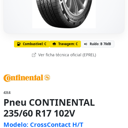
Combustível: C
Travagem: C
Ruído: B 70dB
Ver ficha técnica oficial (EPREL)
4X4
Pneu CONTINENTAL
235/60 R17 102V
Modelo: CrossContact H/T