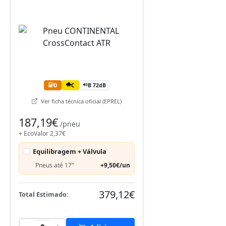
D
C
B 72dB
Ver ficha técnica oficial (EPREL)
187,19€
/pneu
+ EcoValor 2,37€
Equilibragem + Válvula
Pneus até 17"
+9,50€/un
379,12€
Total Estimado: