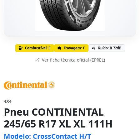
Combustível: C
Travagem: C
Ruído: B 72dB
Ver ficha técnica oficial (EPREL)
4X4
Pneu CONTINENTAL
245/65 R17 XL XL 111H
Modelo: CrossContact H/T