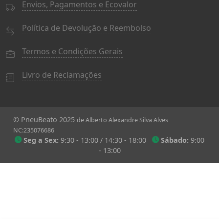
Envios, Pagamentos e Ecovalor
Política de Devolução e Reembolso
Termos e Condições Gerais
Livro de Reclamações
© PneuBeato 2025
de Alberto Alexandre Silva Alves
NC:235076686
Seg a Sex:
9:30 - 13:00 / 14:30 - 18:00
Sábado:
9:00
- 13:00