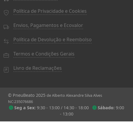
Política de Privacidade e Cookies
Envios, Pagamentos e Ecovalor
Política de Devolução e Reembolso
Termos e Condições Gerais
Livro de Reclamações
© PneuBeato 2025
de Alberto Alexandre Silva Alves
NC:235076686
Seg a Sex:
9:30 - 13:00 / 14:30 - 18:00
Sábado:
9:00
- 13:00