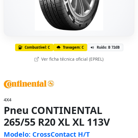
Combustível: C
Travagem: C
Ruído: B 72dB
Ver ficha técnica oficial (EPREL)
4X4
Pneu CONTINENTAL
265/55 R20 XL XL 113V
Modelo: CrossContact H/T