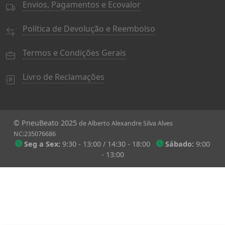
Envios, Pagamentos e Ecovalor
Política de Devolução e Reembolso
Termos e Condições Gerais
Livro de Reclamações
© PneuBeato 2025
de Alberto Alexandre Silva Alves
NC:235076686
Seg a Sex:
9:30 - 13:00 / 14:30 - 18:00
Sábado:
9:00
- 13:00