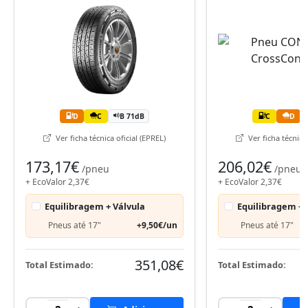
D
C
B 71dB
C
D
Ver ficha técnica oficial (EPREL)
Ver ficha técnica 
173,17€
206,02€
/pneu
/pneu
+ EcoValor 2,37€
+ EcoValor 2,37€
Equilibragem + Válvula
Equilibragem + 
Pneus até 17"
+9,50€/un
Pneus até 17"
351,08€
Total Estimado:
Total Estimado: