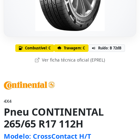
Combustível: C
Travagem: C
Ruído: B 72dB
Ver ficha técnica oficial (EPREL)
4X4
Pneu CONTINENTAL
265/65 R17 112H
Modelo: CrossContact H/T