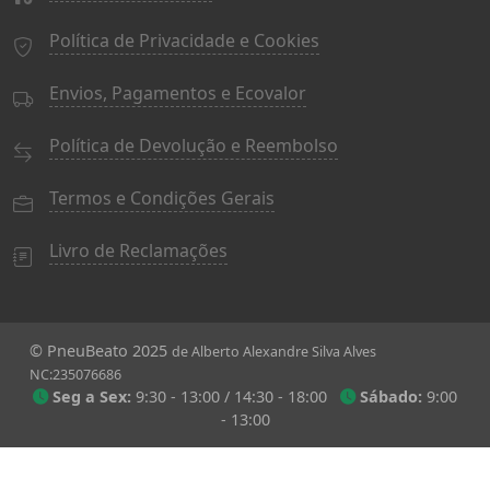
Política de Privacidade e Cookies
Envios, Pagamentos e Ecovalor
Política de Devolução e Reembolso
Termos e Condições Gerais
Livro de Reclamações
© PneuBeato 2025
de Alberto Alexandre Silva Alves
NC:235076686
Seg a Sex:
9:30 - 13:00 / 14:30 - 18:00
Sábado:
9:00
- 13:00