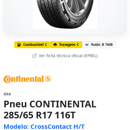
Combustível: C
Travagem: C
Ruído: B 74dB
Ver ficha técnica oficial (EPREL)
4X4
Pneu CONTINENTAL
285/65 R17 116T
Modelo: CrossContact H/T