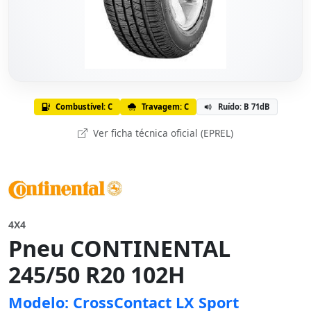
Combustível: C
Travagem: C
Ruído: B 71dB
Ver ficha técnica oficial (EPREL)
4X4
Pneu CONTINENTAL
245/50 R20 102H
Modelo: CrossContact LX Sport