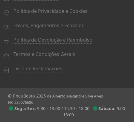
Política de Privacidade e Cookies
Envios, Pagamentos e Ecovalor
Política de Devolução e Reembolso
Termos e Condições Gerais
Livro de Reclamações
© PneuBeato 2025
de Alberto Alexandre Silva Alves
NC:235076686
Seg a Sex:
9:30 - 13:00 / 14:30 - 18:00
Sábado:
9:00
- 13:00