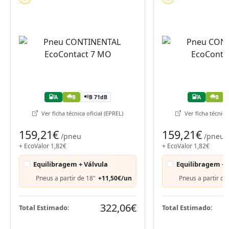
A
B
B 71dB
A
B
Ver ficha técnica oficial (EPREL)
Ver ficha técnica 
159,21€
159,21€
/pneu
/pneu
+ EcoValor 1,82€
+ EcoValor 1,82€
Equilibragem + Válvula
Equilibragem + 
Pneus a partir de 18"
+11,50€/un
Pneus a partir de
322,06€
Total Estimado:
Total Estimado: