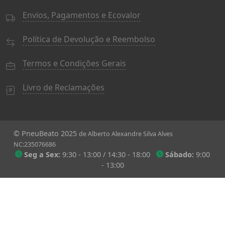
Envios, Pagamentos e Ecovalor
Política de Devolução e Reembolso
Termos e Condições Gerais
Livro de Reclamações
© PneuBeato 2025
de Alberto Alexandre Silva Alves
NC:235076686
Seg a Sex:
9:30 - 13:00 / 14:30 - 18:00
Sábado:
9:00
- 13:00