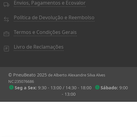
Envios, Pagamentos e Ecovalor
Política de Devolução e Reembolso
Termos e Condições Gerais
Livro de Reclamações
© PneuBeato 2025
de Alberto Alexandre Silva Alves
NC:235076686
Seg a Sex:
9:30 - 13:00 / 14:30 - 18:00
Sábado:
9:00
- 13:00