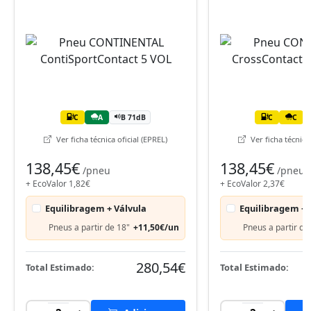
C
A
B 71dB
C
C
Ver ficha técnica oficial (EPREL)
Ver ficha técnica 
138,45€
138,45€
/pneu
/pneu
+ EcoValor 1,82€
+ EcoValor 2,37€
Equilibragem + Válvula
Equilibragem + 
Pneus a partir de 18"
+11,50€/un
Pneus a partir de
280,54€
Total Estimado:
Total Estimado: