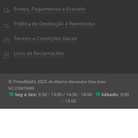
Envios, Pagamentos e Ecovalor
Política de Devolução e Reembolso
Termos e Condições Gerais
Livro de Reclamações
© PneuBeato 2025
de Alberto Alexandre Silva Alves
NC:235076686
Seg a Sex:
9:30 - 13:00 / 14:30 - 18:00
Sábado:
9:00
- 13:00