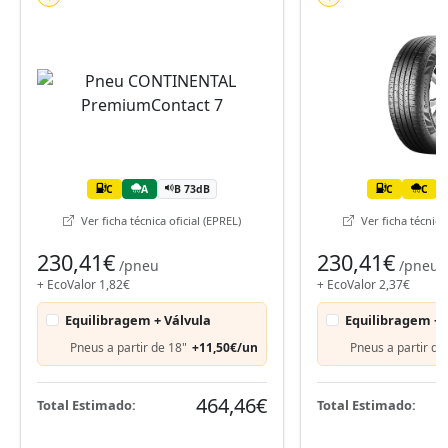
C
A
B 73dB
C
C
Ver ficha técnica oficial (EPREL)
Ver ficha técnica 
230,41€
230,41€
/pneu
/pneu
+ EcoValor 1,82€
+ EcoValor 2,37€
Equilibragem + Válvula
Equilibragem + 
Pneus a partir de 18"
+11,50€/un
Pneus a partir de
464,46€
Total Estimado:
Total Estimado: