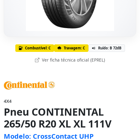
Combustível: C
Travagem: C
Ruído: B 72dB
Ver ficha técnica oficial (EPREL)
4X4
Pneu CONTINENTAL
265/50 R20 XL XL 111V
Modelo: CrossContact UHP