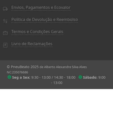
Envios, Pagamentos e Ecovalor
Política de Devolução e Reembolso
Termos e Condições Gerais
Livro de Reclamações
© PneuBeato 2025
de Alberto Alexandre Silva Alves
NC:235076686
Seg a Sex:
9:30 - 13:00 / 14:30 - 18:00
Sábado:
9:00
- 13:00