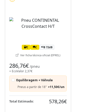
C
C
B 72dB
Ver ficha técnica oficial (EPREL)
286,76€
/pneu
+ EcoValor 2,37€
Equilibragem + Válvula
Pneus a partir de 18"
+11,50€/un
578,26€
Total Estimado: