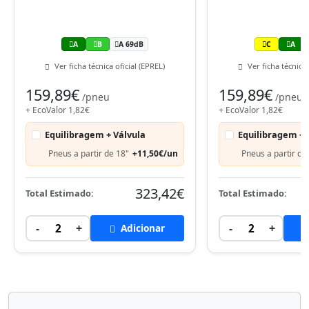
A
B
A 69dB
C
A
Ver ficha técnica oficial (EPREL)
Ver ficha técnica 
159,89€
159,89€
/pneu
/pneu
+ EcoValor 1,82€
+ EcoValor 1,82€
Equilibragem + Válvula
Equilibragem + 
Pneus a partir de 18"
+11,50€/un
Pneus a partir de
323,42€
Total Estimado:
Total Estimado:
-
+
-
+
2
Adicionar
2