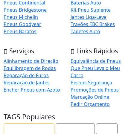
Pneus Continental
Baterias Auto
Pneus Bridgestone
Kit Pneu Suplente
Pneus Michelin
Jantes Liga-Leve
Pneus Goodyear
Travões EBC Brakes
Pneus Baratos
Tapetes Auto
Serviços
Links Rápidos
Alinhamento de Direção
Equivalência de Pneus
Equilibragem de Rodas
Que Pneu Leva o Meu
Reparação de Furos
Carro
Reparação de Jantes
Pernos Segurança
Encher Pneus com Azoto
Promoções de Pneus
Marcação Online
Pedir Orçamento
TAGS Populares
Pressão dos Pneus
Loja de Pneus
Jantes