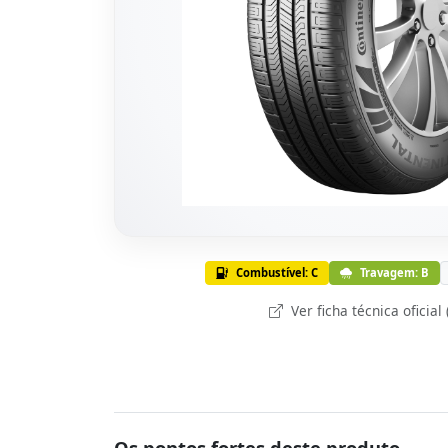
Combustível: C
Travagem: B
Ver ficha técnica oficial
Os pontos fortes deste produto