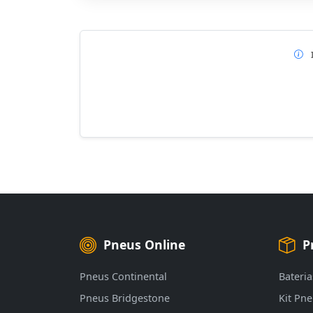
Pneus Online
P
Pneus Continental
Bateria
Pneus Bridgestone
Kit Pn