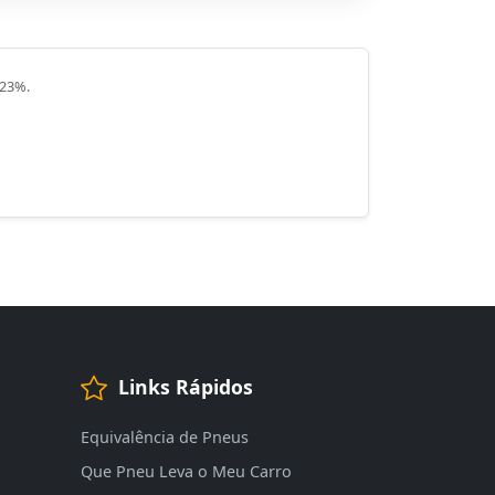
 23%.
Links Rápidos
Equivalência de Pneus
Que Pneu Leva o Meu Carro