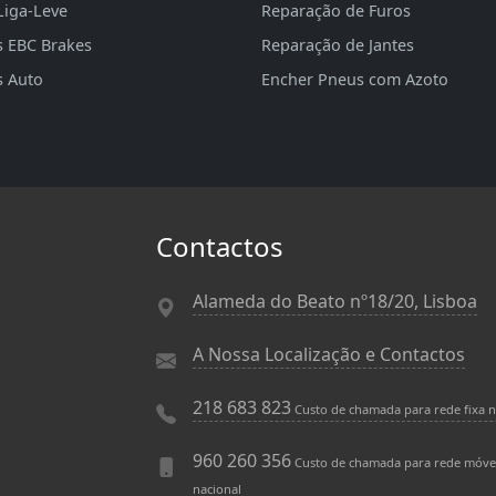
Liga-Leve
Reparação de Furos
s EBC Brakes
Reparação de Jantes
s Auto
Encher Pneus com Azoto
Contactos
Alameda do Beato nº18/20, Lisboa
A Nossa Localização e Contactos
218 683 823
Custo de chamada para rede fixa n
960 260 356
Custo de chamada para rede móve
nacional