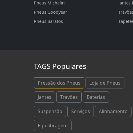
Pneus Michelin
Jantes 
Pneus Goodyear
Travõe
Pneus Baratos
Tapete
TAGS Populares
Pressão dos Pneus
Loja de Pneus
Jantes
Travões
Baterias
Suspensão
Serviços
Alinhamento
Equilibragem