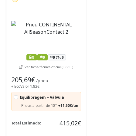
B
B
B 71dB
Ver ficha técnica oficial (EPREL)
205,69€
/pneu
+ EcoValor 1,82€
Equilibragem + Válvula
Pneus a partir de 18"
+11,50€/un
415,02€
Total Estimado: