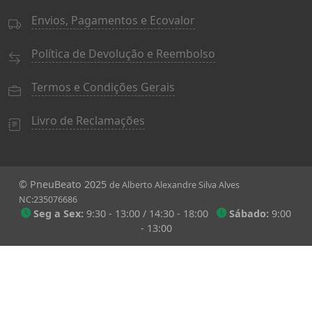
Envios, Pagamentos e Ecovalor
Política de Devolução e Reembolso
Termos e Condições Gerais
Livro de Reclamações
© PneuBeato 2025
de Alberto Alexandre Silva Alves
NC:235076686
Seg a Sex:
9:30 - 13:00 / 14:30 - 18:00
Sábado:
9:00
- 13:00