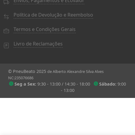
Envios, Pagamentos e Ecovalor
Política de Devolução e Reembolso
Termos e Condições Gerais
Livro de Reclamações
© PneuBeato 2025
de Alberto Alexandre Silva Alves
NC:235076686
Seg a Sex:
9:30 - 13:00 / 14:30 - 18:00
Sábado:
9:00
- 13:00