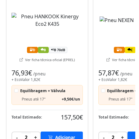
D
B
B 70dB
D
C
Ver ficha técnica oficial (EPREL)
Ver ficha técnica 
76,93€
57,87€
/pneu
/pneu
+ EcoValor 1,82€
+ EcoValor 1,82€
Equilibragem + Válvula
Equilibragem + 
Pneus até 17"
+9,50€/un
Pneus até 17"
157,50€
Total Estimado:
Total Estimado:
-
+
-
+
2
Adicionar
2