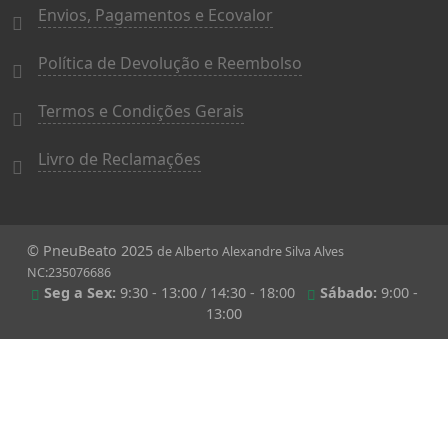
Envios, Pagamentos e Ecovalor
Política de Devolução e Reembolso
Termos e Condições Gerais
Livro de Reclamações
© PneuBeato 2025
de Alberto Alexandre Silva Alves
NC:235076686
Seg a Sex:
9:30 - 13:00 / 14:30 - 18:00
Sábado:
9:00 -
13:00