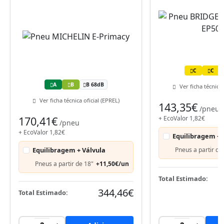
C
C
A
B
B 68dB
Ver ficha técnica 
Ver ficha técnica oficial (EPREL)
143,35€
/pneu
170,41€
+ EcoValor 1,82€
/pneu
+ EcoValor 1,82€
Equilibragem + 
Equilibragem + Válvula
Pneus a partir de
Pneus a partir de 18"
+11,50€/un
Total Estimado:
344,46€
Total Estimado: