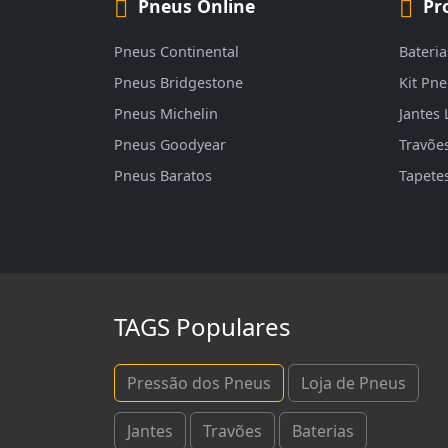
Pneus Online
Pr
Pneus Continental
Bateria
Pneus Bridgestone
Kit Pn
Pneus Michelin
Jantes 
Pneus Goodyear
Travõe
Pneus Baratos
Tapete
TAGS Populares
Pressão dos Pneus
Loja de Pneus
Jantes
Travões
Baterias