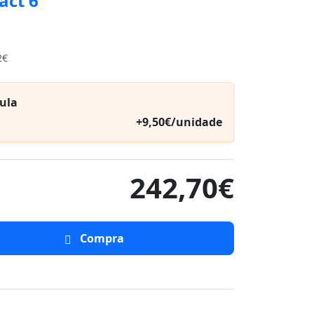
act 6
2€
ula
+9,50€/unidade
242,70€
Compra