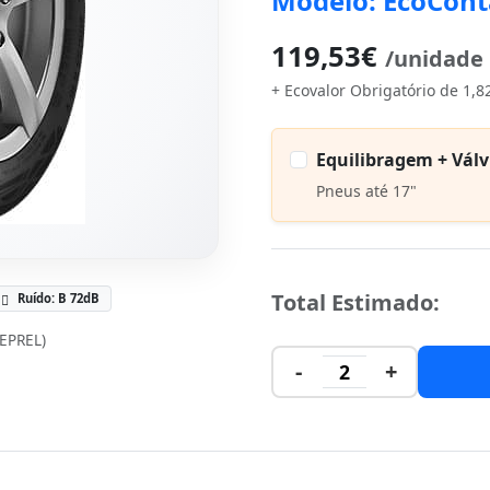
Modelo: EcoCont
119,53€
/unidade
+ Ecovalor Obrigatório de 1,8
Equilibragem + Válv
Pneus até 17"
Total Estimado:
Ruído: B 72dB
(EPREL)
-
+
2