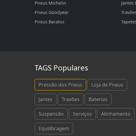
Pneus Michelin
Jantes 
Pneus Goodyear
Travõe
Pneus Baratos
Tapete
TAGS Populares
Pressão dos Pneus
Loja de Pneus
Jantes
Travões
Baterias
Suspensão
Serviços
Alinhamento
Equilibragem