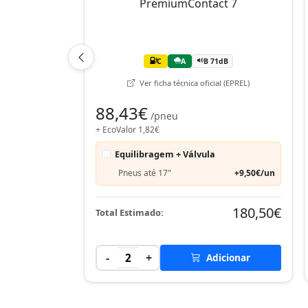
C
A
B 71dB
Ver ficha técnica oficial (EPREL)
88,43€
/pneu
+ EcoValor 1,82€
Equilibragem + Válvula
Pneus até 17"
+9,50€/un
180,50€
Total Estimado:
-
+
2
Adicionar