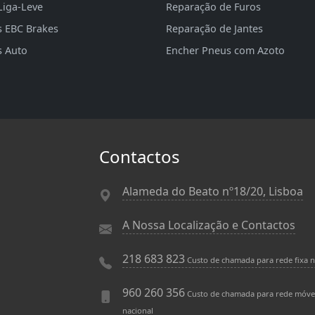
Liga-Leve
Reparação de Furos
s EBC Brakes
Reparação de Jantes
s Auto
Encher Pneus com Azoto
Contactos
Alameda do Beato nº18/20, Lisboa
A Nossa Localização e Contactos
218 683 823
Custo de chamada para rede fixa n
960 260 356
Custo de chamada para rede móve
nacional