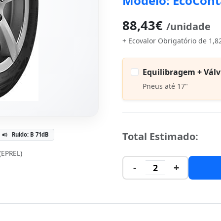
Modelo: EcoCont
88,43€
/unidade
+ Ecovalor Obrigatório de 1,8
Equilibragem + Válv
Pneus até 17"
Total Estimado:
Ruído: B 71dB
 (EPREL)
-
+
2