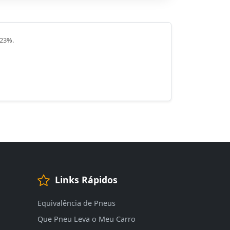
 23%.
Links Rápidos
Equivalência de Pneus
Que Pneu Leva o Meu Carro