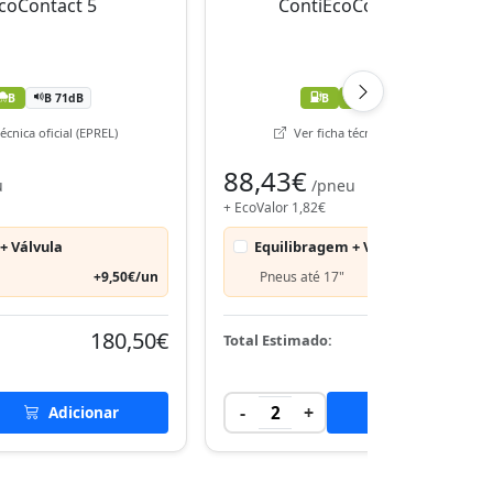
B
B 71dB
B
B
B 71dB
écnica oficial (EPREL)
Ver ficha técnica oficial (EPREL)
88,43€
u
/pneu
+ EcoValor 1,82€
+ Válvula
Equilibragem + Válvula
+9,50€/un
Pneus até 17"
+9,50€
180,50€
180,
Total Estimado:
-
+
Adicionar
2
Adicionar