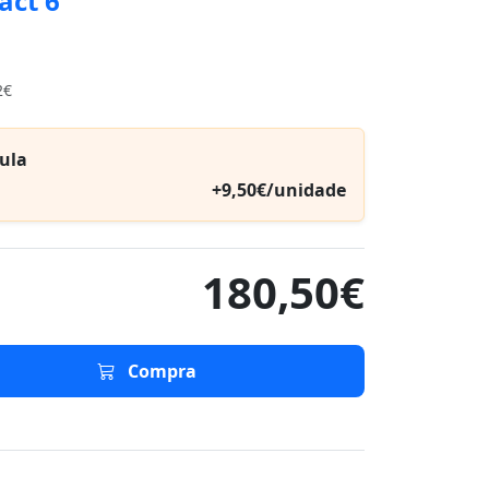
act 6
2€
ula
+9,50€/unidade
180,50€
Compra