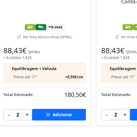
B
A
B 69dB
B
Ver ficha técnica oficial (EPREL)
Ver ficha t
88,43€
88,43€
/pneu
/pne
+ EcoValor 1,82€
+ EcoValor 1,82€
Equilibragem + Válvula
Equilibragem 
Pneus até 17"
+9,50€/un
Pneus até 17"
180,50€
Total Estimado:
Total Estimado:
-
+
-
+
2
Adicionar
2