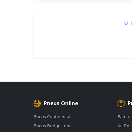
Pneus Online
P
Pneus Continental
Bateria
Pneus Bridgestone
Kit Pn