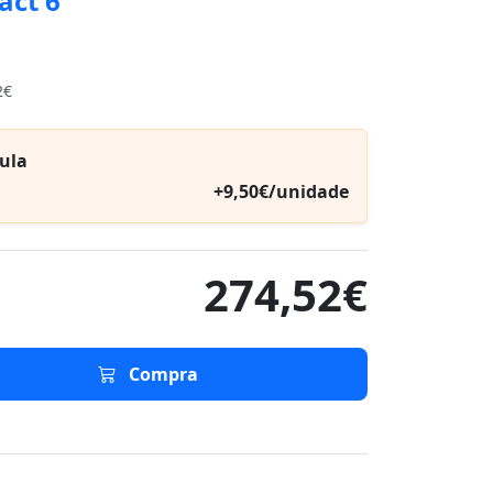
act 6
2€
ula
+9,50€/unidade
274,52€
Compra