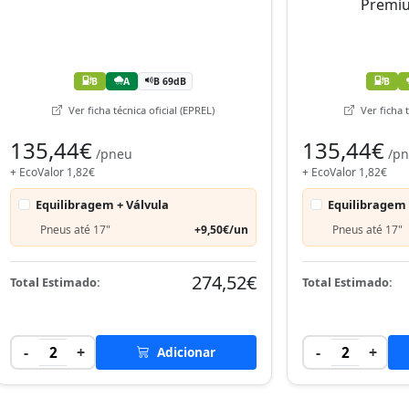
B
A
B 69dB
B
Ver ficha técnica oficial (EPREL)
Ver ficha t
135,44€
135,44€
/pneu
/p
+ EcoValor 1,82€
+ EcoValor 1,82€
Equilibragem + Válvula
Equilibragem 
Pneus até 17"
+9,50€/un
Pneus até 17"
274,52€
Total Estimado:
Total Estimado:
-
+
-
+
2
Adicionar
2