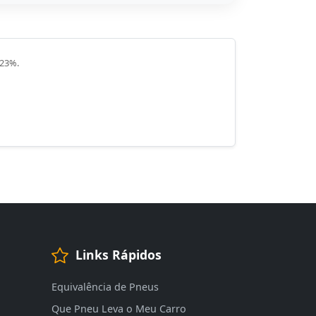
 23%.
Links Rápidos
Equivalência de Pneus
Que Pneu Leva o Meu Carro