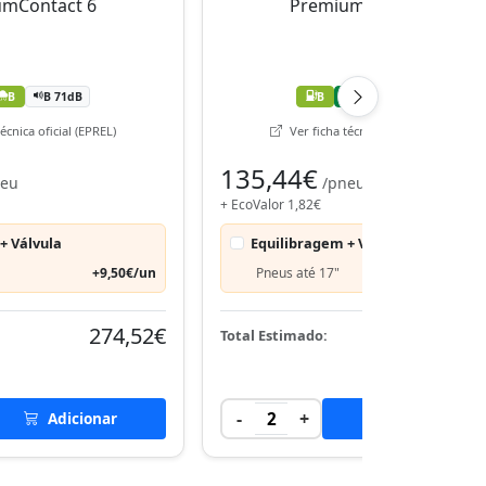
B
B 71dB
B
A
B 71dB
écnica oficial (EPREL)
Ver ficha técnica oficial (EPREL)
135,44€
neu
/pneu
+ EcoValor 1,82€
+ Válvula
Equilibragem + Válvula
+9,50€/un
Pneus até 17"
+9,50€
274,52€
274,
Total Estimado:
-
+
Adicionar
2
Adicionar