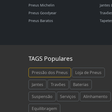
Pneus Michelin
Jantes 
Pneus Goodyear
Travõe
Pneus Baratos
Tapete
TAGS Populares
Pressão dos Pneus
Loja de Pneus
Jantes
Travões
Baterias
Suspensão
Serviços
Alinhamento
Equilibragem