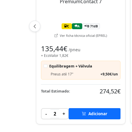
C
A
B 71dB
Ver ficha técnica oficial (EPREL)
135,44€
/pneu
+ EcoValor 1,82€
Equilibragem + Válvula
Pneus até 17"
+9,50€/un
274,52€
Total Estimado:
-
+
2
Adicionar