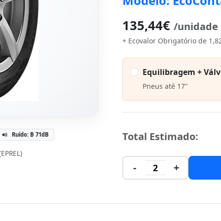
Modelo: EcoCont
135,44€
/unidade
+ Ecovalor Obrigatório de 1,8
Equilibragem + Válv
Pneus até 17"
Total Estimado:
Ruído: B 71dB
 (EPREL)
-
+
2