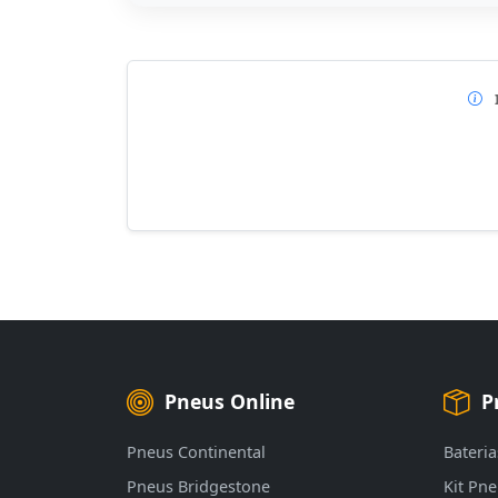
Pneus Online
P
Pneus Continental
Bateria
Pneus Bridgestone
Kit Pn