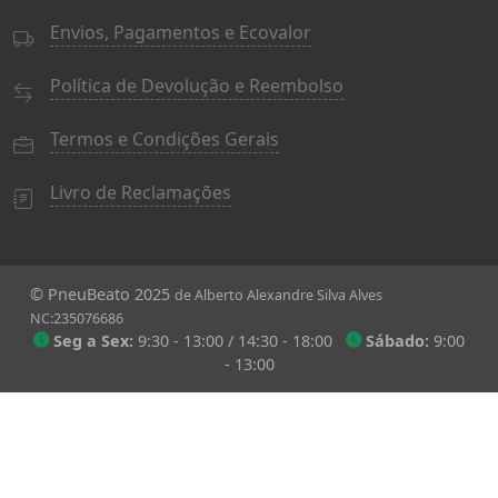
Envios, Pagamentos e Ecovalor
Política de Devolução e Reembolso
Termos e Condições Gerais
Livro de Reclamações
© PneuBeato 2025
de Alberto Alexandre Silva Alves
NC:235076686
Seg a Sex:
9:30 - 13:00 / 14:30 - 18:00
Sábado:
9:00
- 13:00