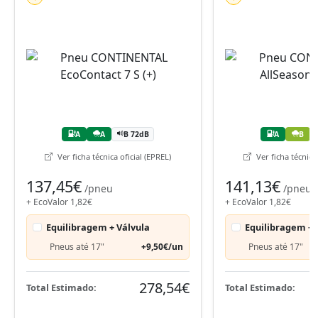
A
A
B 72dB
A
B
Ver ficha técnica oficial (EPREL)
Ver ficha técnica 
137,45€
141,13€
/pneu
/pneu
+ EcoValor 1,82€
+ EcoValor 1,82€
Equilibragem + Válvula
Equilibragem + 
Pneus até 17"
+9,50€/un
Pneus até 17"
278,54€
Total Estimado:
Total Estimado: