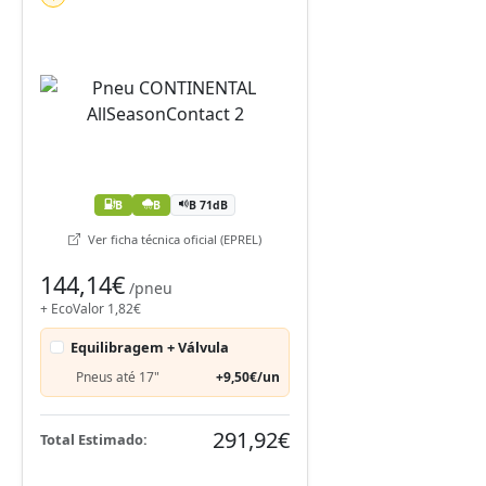
B
B
B 71dB
Ver ficha técnica oficial (EPREL)
144,14€
/pneu
+ EcoValor 1,82€
Equilibragem + Válvula
Pneus até 17"
+9,50€/un
291,92€
Total Estimado: