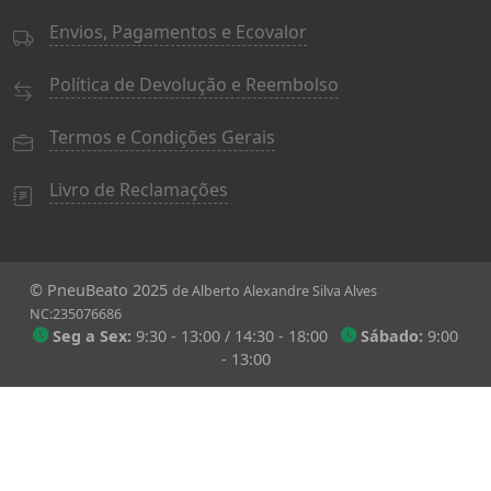
Envios, Pagamentos e Ecovalor
Política de Devolução e Reembolso
Termos e Condições Gerais
Livro de Reclamações
© PneuBeato 2025
de Alberto Alexandre Silva Alves
NC:235076686
Seg a Sex:
9:30 - 13:00 / 14:30 - 18:00
Sábado:
9:00
- 13:00