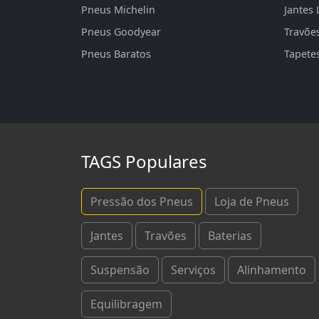
Pneus Michelin
Jantes 
Pneus Goodyear
Travõe
Pneus Baratos
Tapete
TAGS Populares
Pressão dos Pneus
Loja de Pneus
Jantes
Travões
Baterias
Suspensão
Serviços
Alinhamento
Equilibragem