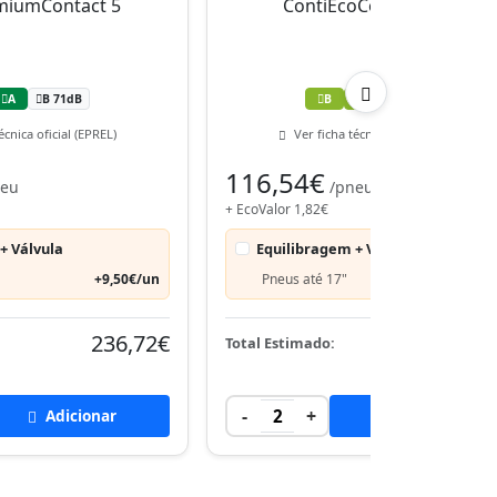
A
B 71dB
B
B
B 71dB
écnica oficial (EPREL)
Ver ficha técnica oficial (EPREL)
116,54€
neu
/pneu
+ EcoValor 1,82€
+ Válvula
Equilibragem + Válvula
+9,50€/un
Pneus até 17"
+9,50€
236,72€
236,
Total Estimado:
-
+
Adicionar
2
Adicionar