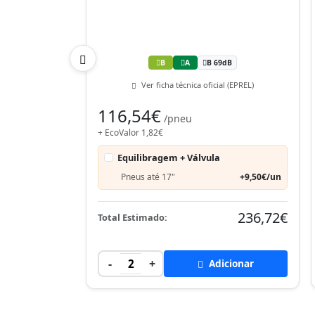
B
A
B 69dB
Ver ficha técnica oficial (EPREL)
116,54€
/pneu
+ EcoValor 1,82€
Equilibragem + Válvula
Pneus até 17"
+9,50€/un
236,72€
Total Estimado:
-
+
2
Adicionar