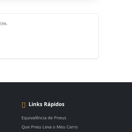
 23%.
Links Rápidos
Equivalência de Pneus
Que Pneu Leva o Meu Carro