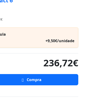
act 6
2€
ula
+9,50€/unidade
236,72€
Compra