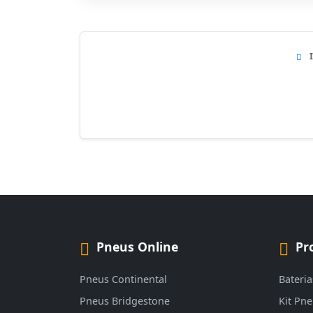
Pneus Online
Pr
Pneus Continental
Bateria
Pneus Bridgestone
Kit Pn