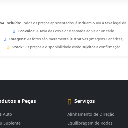
IVA incluído:
Todos os preços apresentados já incluem o IVA à taxa legal de
EcoValor:
A Taxa de EcoValor é somada ao valor unitário.
Imagens:
As fotos são meramente ilustrativas (Imagens Genéricas).
Stock:
Os preços e disponibilidade estão sujeitos a confirmação.
odutos e Peças
Serviços
s Auto
Alinhamento de Direção
eu Suplente
Equilibragem de Rodas