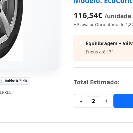
Modelo: EcoCont
116,54€
/unidade
+ Ecovalor Obrigatório de 1,8
Equilibragem + Válv
Pneus até 17"
Total Estimado:
Ruído: B 71dB
(EPREL)
-
+
2