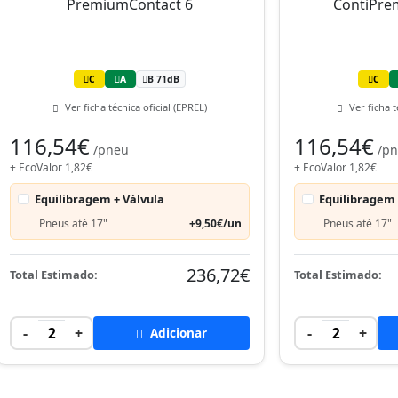
C
A
B 71dB
C
Ver ficha técnica oficial (EPREL)
Ver ficha t
116,54€
116,54€
/pneu
/p
+ EcoValor 1,82€
+ EcoValor 1,82€
Equilibragem + Válvula
Equilibragem 
Pneus até 17"
+9,50€/un
Pneus até 17"
236,72€
Total Estimado:
Total Estimado:
-
+
-
+
2
Adicionar
2