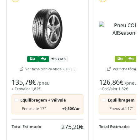
A
A
B 72dB
B
B
Ver ficha técnica oficial (EPREL)
Ver ficha técnica 
135,78€
126,86€
/pneu
/pneu
+ EcoValor 1,82€
+ EcoValor 1,82€
Equilibragem + Válvula
Equilibragem + 
Pneus até 17"
+9,50€/un
Pneus até 17"
275,20€
Total Estimado:
Total Estimado: