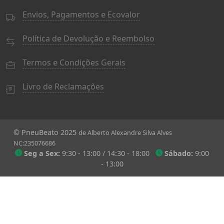
Envios, Pagamentos e Ecovalor
Política de Devolução e Reembolso
Termos e Condições Gerais
Livro de Reclamações
© PneuBeato 2025
de Alberto Alexandre Silva Alves
NC:235076686
Seg a Sex:
9:30 - 13:00 / 14:30 - 18:00
Sábado:
9:00
- 13:00