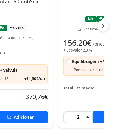
A
A
A 68dB
A
B 71dB
Ver ficha técnica oficial (EPREL)
écnica oficial (EPREL)
156,20€
/pneu
+ EcoValor 2,37€
neu
Equilibragem + Válvula
+ Válvula
Pneus a partir de 18"
+11,50€
de 18"
+11,50€/un
317,
Total Estimado:
370,76€
-
+
Adicionar
2
Adicionar