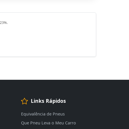
 23%.
Links Rápidos
Equivalência de Pneus
Que Pneu Leva o Meu Carro