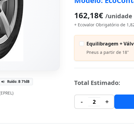
Modelo: EcoCont
162,18€
/unidade
+ Ecovalor Obrigatório de 1,8
Equilibragem + Válv
Pneus a partir de 18"
Total Estimado:
Ruído: B 71dB
 (EPREL)
-
+
2