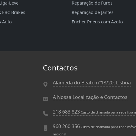
Liga-Leve
Reparação de Furos
s EBC Brakes
Reparação de Jantes
s Auto
Encher Pneus com Azoto
Contactos
Alameda do Beato nº18/20, Lisboa
A Nossa Localização e Contactos
218 683 823
Custo de chamada para rede fixa n
960 260 356
Custo de chamada para rede móve
nacional