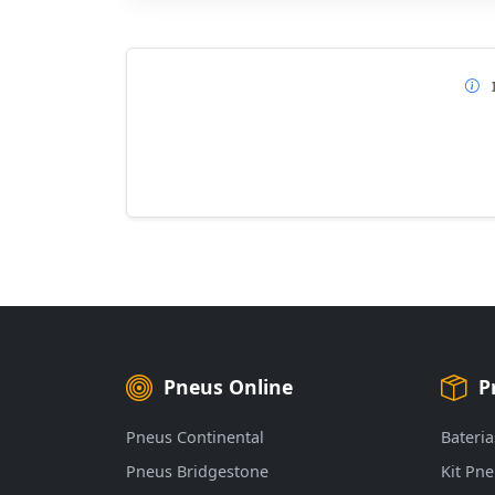
Pneus Online
P
Pneus Continental
Bateria
Pneus Bridgestone
Kit Pn