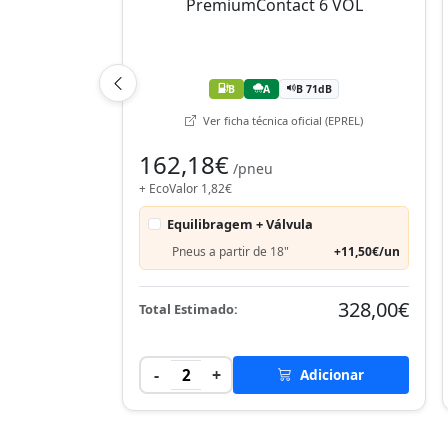
B
A
B 71dB
Ver ficha técnica oficial (EPREL)
162,18€
/pneu
+ EcoValor 1,82€
Equilibragem + Válvula
Pneus a partir de 18"
+11,50€/un
328,00€
Total Estimado:
-
+
2
Adicionar