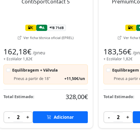
C
A
B 71dB
C
Ver ficha técnica oficial (EPREL)
Ver ficha t
162,18€
183,56€
/pneu
/p
+ EcoValor 1,82€
+ EcoValor 1,82€
Equilibragem + Válvula
Equilibragem 
Pneus a partir de 18"
+11,50€/un
Pneus a partir 
328,00€
Total Estimado:
Total Estimado:
-
+
-
+
2
Adicionar
2