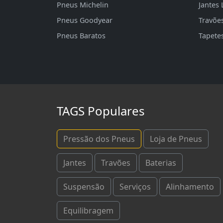
Pneus Michelin
Jantes 
Pneus Goodyear
Travõe
Pneus Baratos
Tapete
TAGS Populares
Pressão dos Pneus
Loja de Pneus
Jantes
Travões
Baterias
Suspensão
Serviços
Alinhamento
Equilibragem