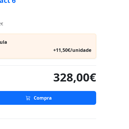
act 6
2€
ula
+11,50€/unidade
328,00€
Compra