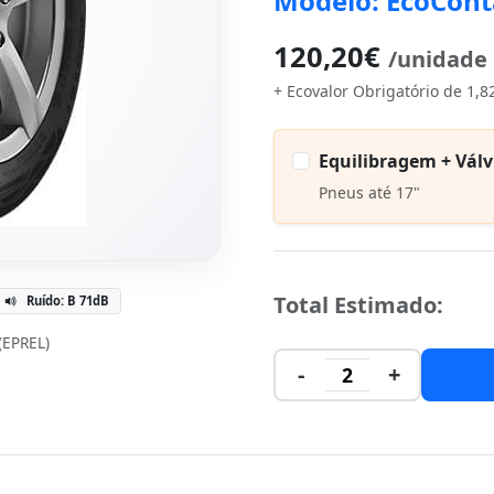
Modelo: EcoCont
120,20€
/unidade
+ Ecovalor Obrigatório de 1,8
Equilibragem + Válv
Pneus até 17"
Total Estimado:
Ruído: B 71dB
 (EPREL)
-
+
2