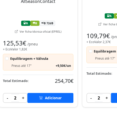
A
A
B
B 72dB
Ver ficha t
Ver ficha técnica oficial (EPREL)
109,79€
/p
125,53€
+ EcoValor 2,37€
/pneu
+ EcoValor 1,82€
Equilibragem 
Equilibragem + Válvula
Pneus até 17"
Pneus até 17"
+9,50€/un
Total Estimado:
254,70€
Total Estimado:
-
+
-
+
2
Adicionar
2