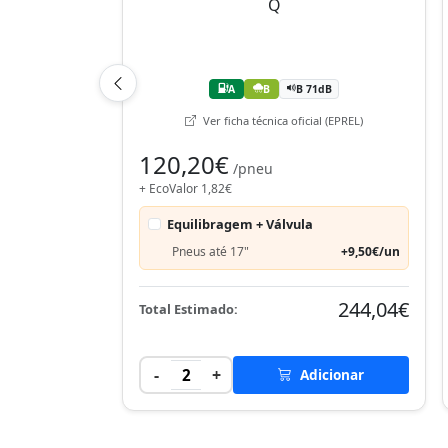
A
B
B 71dB
Ver ficha técnica oficial (EPREL)
120,20€
/pneu
+ EcoValor 1,82€
Equilibragem + Válvula
Pneus até 17"
+9,50€/un
244,04€
Total Estimado:
-
+
2
Adicionar