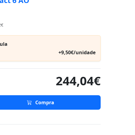
act 6 AO
2€
ula
+9,50€/unidade
244,04€
Compra