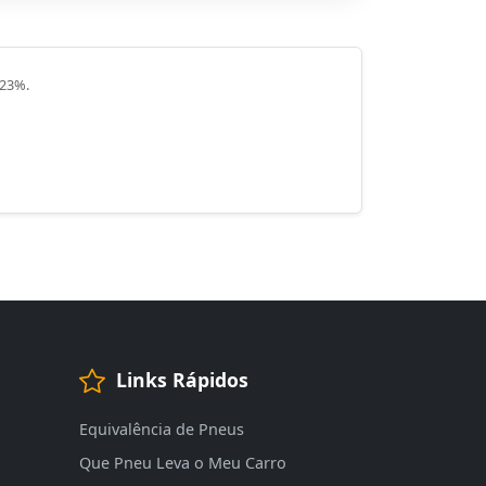
 23%.
Links Rápidos
Equivalência de Pneus
Que Pneu Leva o Meu Carro