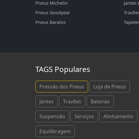
Pneus Michelin
Jantes 
Pneus Goodyear
Travõe
Pneus Baratos
Tapete
TAGS Populares
Pressão dos Pneus
Loja de Pneus
Jantes
Travões
Baterias
Suspensão
Serviços
Alinhamento
Equilibragem