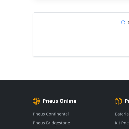
Pneus Online
P
Pneus Continental
Bateria
Pneus Bridgestone
Kit Pn