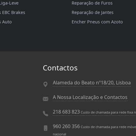
Liga-Leve
Reparação de Furos
s EBC Brakes
Reparação de Jantes
s Auto
Encher Pneus com Azoto
Contactos
Alameda do Beato nº18/20, Lisboa
A Nossa Localização e Contactos
218 683 823
Custo de chamada para rede fixa n
960 260 356
Custo de chamada para rede móve
nacional