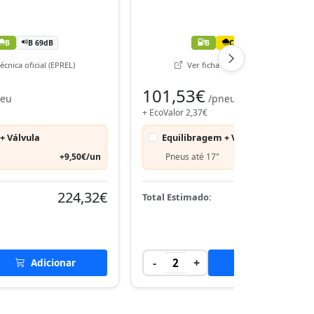
B
B 69dB
B
C
B 70dB
écnica oficial (EPREL)
Ver ficha técnica oficial (EPREL)
101,53€
neu
/pneu
+ EcoValor 2,37€
+ Válvula
Equilibragem + Válvula
+9,50€/un
Pneus até 17"
+9,50€
224,32€
207,
Total Estimado:
-
+
Adicionar
2
Adicionar