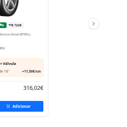
A
B 72dB
écnica oficial (EPREL)
neu
+ Válvula
de 18"
+11,50€/un
316,02€
Adicionar