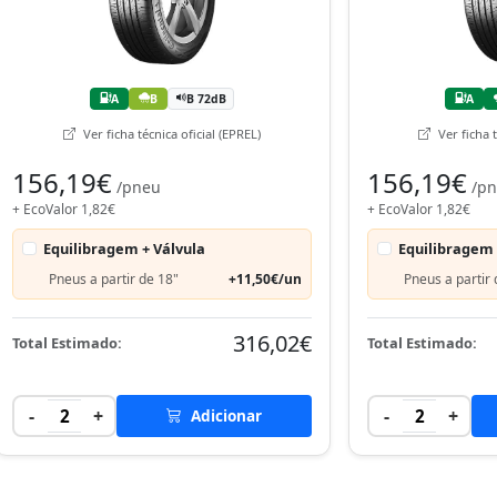
A
B
B 72dB
A
Ver ficha técnica oficial (EPREL)
Ver ficha t
156,19€
156,19€
/pneu
/p
+ EcoValor 1,82€
+ EcoValor 1,82€
Equilibragem + Válvula
Equilibragem 
Pneus a partir de 18"
+11,50€/un
Pneus a partir 
316,02€
Total Estimado:
Total Estimado:
-
+
-
+
2
Adicionar
2