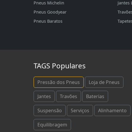
Pneus Michelin
Jantes 
Pneus Goodyear
Travõe
Pneus Baratos
Tapete
TAGS Populares
Pressão dos Pneus
Loja de Pneus
Jantes
Travões
Baterias
Suspensão
Serviços
Alinhamento
Equilibragem