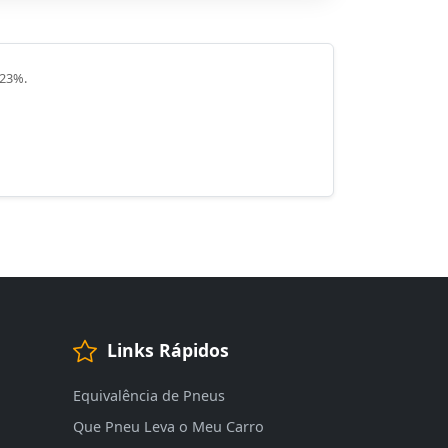
 23%.
Links Rápidos
Equivalência de Pneus
Que Pneu Leva o Meu Carro