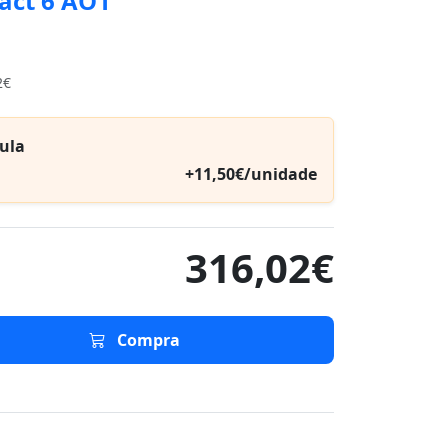
act 6 AO1
2€
ula
+11,50€/unidade
316,02€
Compra