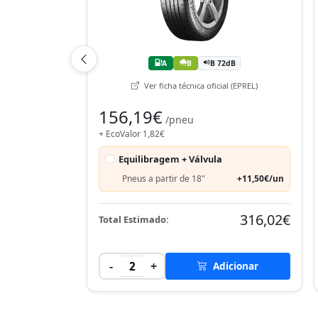
A
B
B 72dB
Ver ficha técnica oficial (EPREL)
156,19€
/pneu
+ EcoValor 1,82€
Equilibragem + Válvula
Pneus a partir de 18"
+11,50€/un
316,02€
Total Estimado:
-
+
2
Adicionar