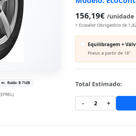
Modelo: EcoCont
156,19€
/unidade
+ Ecovalor Obrigatório de 1,8
Equilibragem + Válv
Pneus a partir de 18"
Total Estimado:
Ruído: B 71dB
 (EPREL)
-
+
2