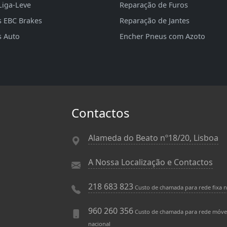
Liga-Leve
Reparação de Furos
s EBC Brakes
Reparação de Jantes
s Auto
Encher Pneus com Azoto
Contactos
Alameda do Beato nº18/20, Lisboa
A Nossa Localização e Contactos
218 683 823
Custo de chamada para rede fixa n
960 260 356
Custo de chamada para rede móve
nacional