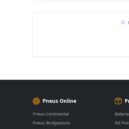
Pneus Online
P
Pneus Continental
Bateria
Pneus Bridgestone
Kit Pn