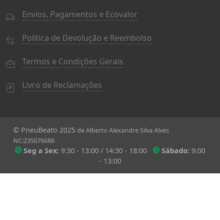
Envios, Pagamentos e Ecovalor
Política de Devolução e Reembolso
Termos e Condições Gerais
Livro de Reclamações
© PneuBeato 2025
de Alberto Alexandre Silva Alves
NC:235076686
Seg a Sex:
9:30 - 13:00 / 14:30 - 18:00
Sábado:
9:00
- 13:00