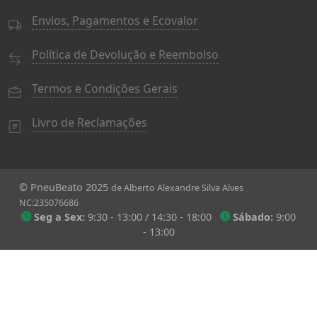
Envios, Pagamentos e Ecovalor
Política de Devolução e Reembolso
Termos e Condições Gerais
Livro de Reclamações
© PneuBeato 2025
de Alberto Alexandre Silva Alves
NC:235076686
Seg a Sex:
9:30 - 13:00 / 14:30 - 18:00
Sábado:
9:00
- 13:00