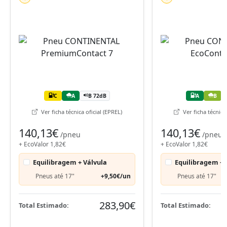
C
A
B 72dB
A
B
Ver ficha técnica oficial (EPREL)
Ver ficha técnica 
140,13€
140,13€
/pneu
/pneu
+ EcoValor 1,82€
+ EcoValor 1,82€
Equilibragem + Válvula
Equilibragem + 
Pneus até 17"
+9,50€/un
Pneus até 17"
283,90€
Total Estimado:
Total Estimado: