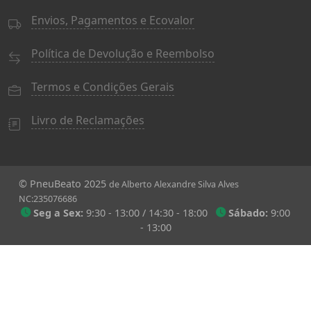
Envios, Pagamentos e Ecovalor
Política de Devolução e Reembolso
Termos e Condições Gerais
Livro de Reclamações
© PneuBeato 2025
de Alberto Alexandre Silva Alves
NC:235076686
Seg a Sex:
9:30 - 13:00 / 14:30 - 18:00
Sábado:
9:00
- 13:00