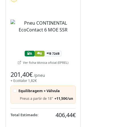
A
B
B 72dB
Ver ficha técnica oficial (EPREL)
201,40€
/pneu
+ EcoValor 1,82€
Equilibragem + Válvula
Pneus a partir de 18"
+11,50€/un
406,44€
Total Estimado: