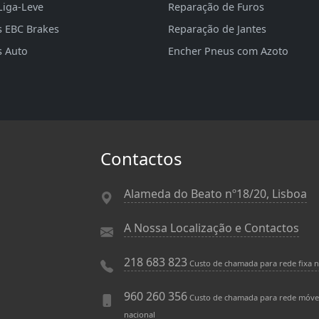
Liga-Leve
Reparação de Furos
s EBC Brakes
Reparação de Jantes
s Auto
Encher Pneus com Azoto
Contactos
Alameda do Beato nº18/20, Lisboa
A Nossa Localização e Contactos
218 683 823
Custo de chamada para rede fixa n
960 260 356
Custo de chamada para rede móve
nacional