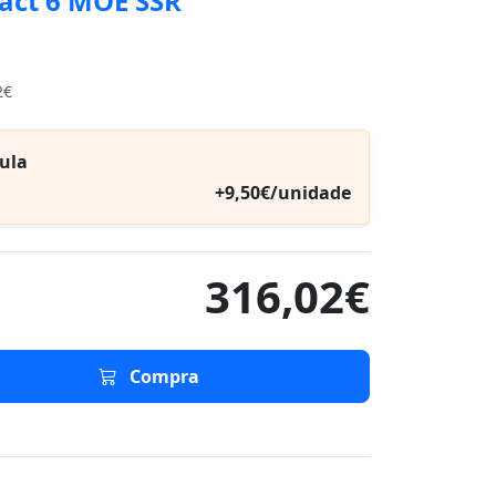
act 6 MOE SSR
2€
ula
+9,50€/unidade
316,02€
Compra