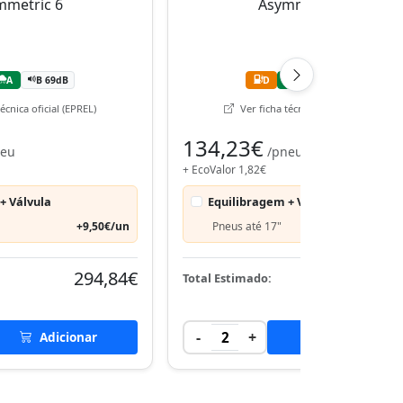
A
B 69dB
D
A
B 70dB
écnica oficial (EPREL)
Ver ficha técnica oficial (EPREL)
134,23€
neu
/pneu
+ EcoValor 1,82€
+ Válvula
Equilibragem + Válvula
+9,50€/un
Pneus até 17"
+9,50€
294,84€
272,
Total Estimado:
-
+
Adicionar
2
Adicionar