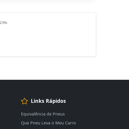
 23%.
Links Rápidos
Equivalência de Pneus
Que Pneu Leva o Meu Carro