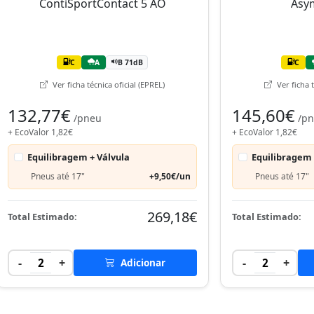
C
A
B 71dB
C
Ver ficha técnica oficial (EPREL)
Ver ficha t
132,77€
145,60€
/pneu
/p
+ EcoValor 1,82€
+ EcoValor 1,82€
Equilibragem + Válvula
Equilibragem 
Pneus até 17"
+9,50€/un
Pneus até 17"
269,18€
Total Estimado:
Total Estimado:
-
+
-
+
2
Adicionar
2