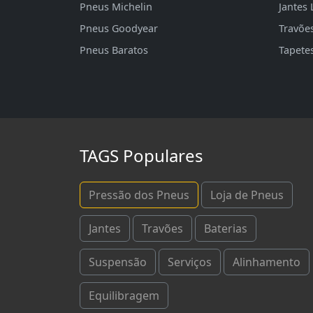
Pneus Michelin
Jantes 
Pneus Goodyear
Travõe
Pneus Baratos
Tapete
TAGS Populares
Pressão dos Pneus
Loja de Pneus
Jantes
Travões
Baterias
Suspensão
Serviços
Alinhamento
Equilibragem