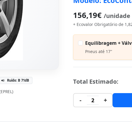
Modelo: EcoCont
156,19€
/unidade
+ Ecovalor Obrigatório de 1,8
Equilibragem + Válv
Pneus até 17"
Total Estimado:
Ruído: B 71dB
 (EPREL)
-
+
2