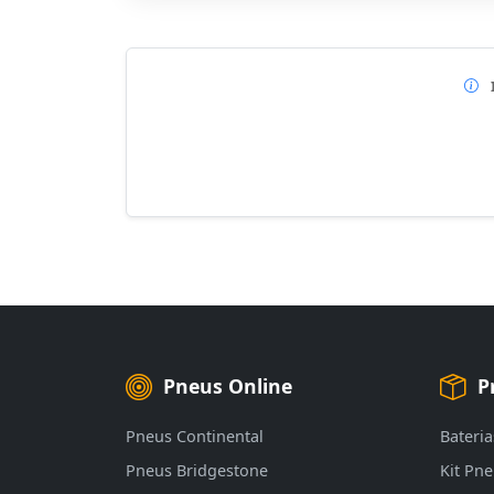
Pneus Online
P
Pneus Continental
Bateria
Pneus Bridgestone
Kit Pn