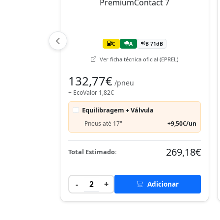
C
A
B 71dB
Ver ficha técnica oficial (EPREL)
132,77€
/pneu
+ EcoValor 1,82€
Equilibragem + Válvula
Pneus até 17"
+9,50€/un
269,18€
Total Estimado:
-
+
2
Adicionar