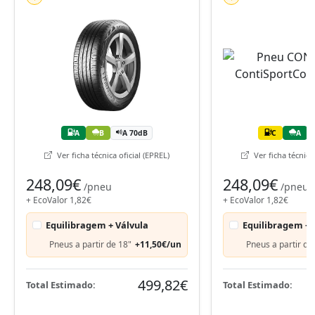
A
B
A 70dB
C
A
Ver ficha técnica oficial (EPREL)
Ver ficha técnica 
248,09€
248,09€
/pneu
/pneu
+ EcoValor 1,82€
+ EcoValor 1,82€
Equilibragem + Válvula
Equilibragem + 
Pneus a partir de 18"
+11,50€/un
Pneus a partir de
499,82€
Total Estimado:
Total Estimado: