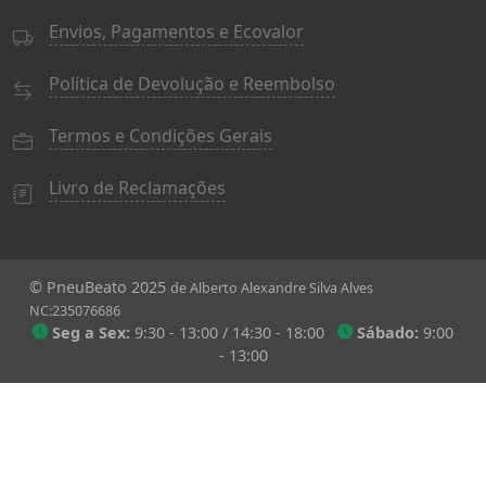
Envios, Pagamentos e Ecovalor
Política de Devolução e Reembolso
Termos e Condições Gerais
Livro de Reclamações
© PneuBeato 2025
de Alberto Alexandre Silva Alves
NC:235076686
Seg a Sex:
9:30 - 13:00 / 14:30 - 18:00
Sábado:
9:00
- 13:00