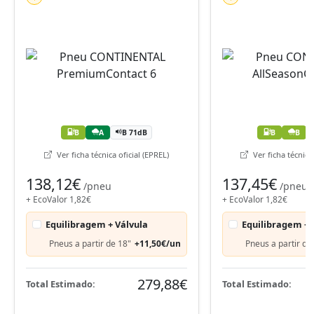
B
A
B 71dB
B
B
Ver ficha técnica oficial (EPREL)
Ver ficha técnica 
138,12€
137,45€
/pneu
/pneu
+ EcoValor 1,82€
+ EcoValor 1,82€
Equilibragem + Válvula
Equilibragem + 
Pneus a partir de 18"
+11,50€/un
Pneus a partir de
279,88€
Total Estimado:
Total Estimado: