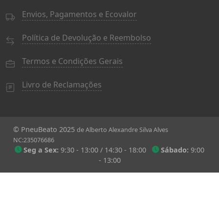
Envios, Pagamentos e Ecovalor
Política de Devolução e Reembolso
Termos e Condições Gerais
Livro de Reclamações
© PneuBeato 2025
de Alberto Alexandre Silva Alves
NC:235076686
Seg a Sex:
9:30 - 13:00 / 14:30 - 18:00
Sábado:
9:00
- 13:00