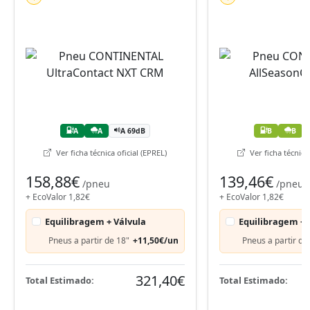
A
A
A 69dB
B
B
Ver ficha técnica oficial (EPREL)
Ver ficha técnica 
158,88€
139,46€
/pneu
/pneu
+ EcoValor 1,82€
+ EcoValor 1,82€
Equilibragem + Válvula
Equilibragem + 
Pneus a partir de 18"
+11,50€/un
Pneus a partir de
321,40€
Total Estimado:
Total Estimado: