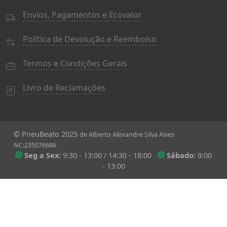
Envios, Pagamentos e Ecovalor
Política de Devolução e Reembolso
Termos e Condições Gerais
Livro de Reclamações
© PneuBeato 2025
de Alberto Alexandre Silva Alves
NC:235076686
Seg a Sex:
9:30 - 13:00 / 14:30 - 18:00
Sábado:
9:00
- 13:00