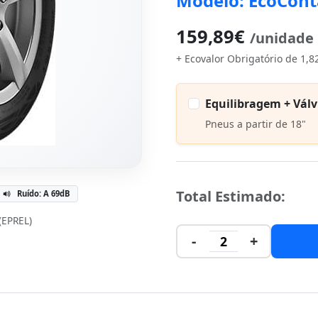
Modelo: EcoCont
159,89€
/unidade
+ Ecovalor Obrigatório de 1,8
Equilibragem + Válv
Pneus a partir de 18"
Total Estimado:
Ruído: A 69dB
 (EPREL)
-
+
2