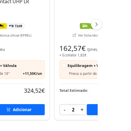
C
B 72dB
B
B
B 71dB
écnica oficial (EPREL)
Ver ficha técnica oficial (EPREL)
162,57€
neu
/pneu
+ EcoValor 1,82€
+ Válvula
Equilibragem + Válvula
de 18"
+11,50€/un
Pneus a partir de 18"
+11,50€
324,52€
328,
Total Estimado:
-
+
Adicionar
2
Adicionar