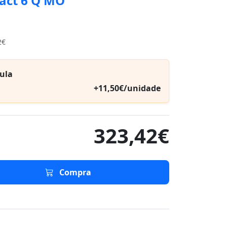
act 6 Q MO
2€
ula
+11,50€/unidade
323,42€
Compra