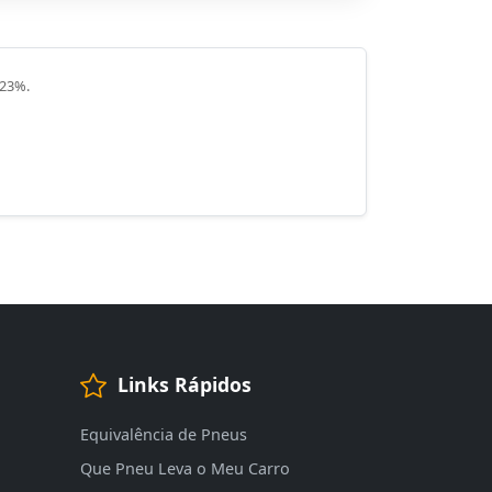
 23%.
Links Rápidos
Equivalência de Pneus
Que Pneu Leva o Meu Carro