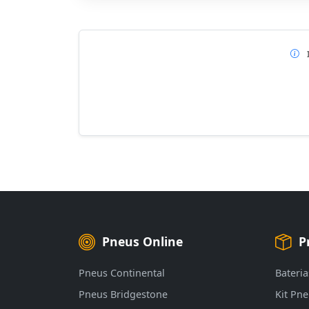
Pneus Online
P
Pneus Continental
Bateria
Pneus Bridgestone
Kit Pn