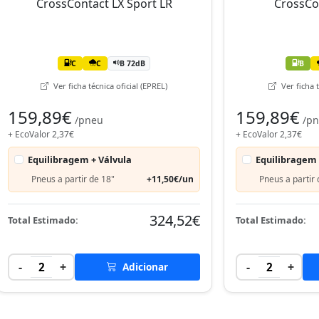
C
C
B 72dB
B
Ver ficha técnica oficial (EPREL)
Ver ficha t
159,89€
159,89€
/pneu
/p
+ EcoValor 2,37€
+ EcoValor 2,37€
Equilibragem + Válvula
Equilibragem 
Pneus a partir de 18"
+11,50€/un
Pneus a partir 
324,52€
Total Estimado:
Total Estimado:
-
+
-
+
2
Adicionar
2