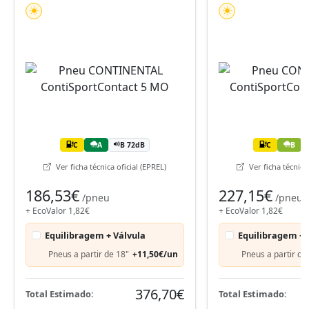
C
A
B 72dB
C
B
Ver ficha técnica oficial (EPREL)
Ver ficha técnica 
186,53€
227,15€
/pneu
/pneu
+ EcoValor 1,82€
+ EcoValor 1,82€
Equilibragem + Válvula
Equilibragem + 
Pneus a partir de 18"
+11,50€/un
Pneus a partir de
376,70€
Total Estimado:
Total Estimado: