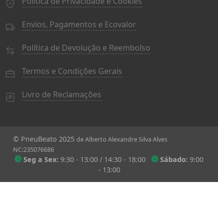
Política de Privacidade e Cookies
Envios, Pagamentos e Ecovalor
Política de Devolução e Reembolso
Termos e Condições Gerais
Livro de Reclamações
© PneuBeato 2025
de Alberto Alexandre Silva Alves
NC:235076686
Seg a Sex:
9:30 - 13:00 / 14:30 - 18:00
Sábado:
9:00
- 13:00