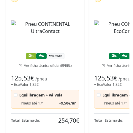
B
A
B 69dB
A
A
Ver ficha técnica oficial (EPREL)
Ver ficha técnica 
125,53€
125,53€
/pneu
/pneu
+ EcoValor 1,82€
+ EcoValor 1,82€
Equilibragem + Válvula
Equilibragem + 
Pneus até 17"
+9,50€/un
Pneus até 17"
254,70€
Total Estimado:
Total Estimado: