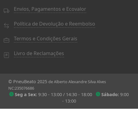
Envios, Pagamentos e Ecovalor
Política de Devolução e Reembolso
Termos e Condições Gerais
Livro de Reclamações
© PneuBeato 2025
de Alberto Alexandre Silva Alves
NC:235076686
Seg a Sex:
9:30 - 13:00 / 14:30 - 18:00
Sábado:
9:00
- 13:00