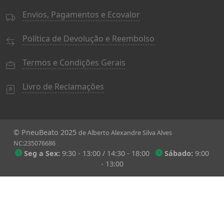
Envios, Pagamentos e Ecovalor
Política de Devolução e Reembolso
Termos e Condições Gerais
Livro de Reclamações
© PneuBeato 2025
de Alberto Alexandre Silva Alves
NC:235076686
Seg a Sex:
9:30 - 13:00 / 14:30 - 18:00
Sábado:
9:00
- 13:00