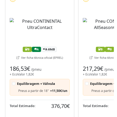
B
A
A 69dB
B
B
Ver ficha técnica oficial (EPREL)
Ver ficha técnica 
186,53€
217,29€
/pneu
/pneu
+ EcoValor 1,82€
+ EcoValor 1,82€
Equilibragem + Válvula
Equilibragem + 
Pneus a partir de 18"
+11,50€/un
Pneus a partir de
376,70€
Total Estimado:
Total Estimado: