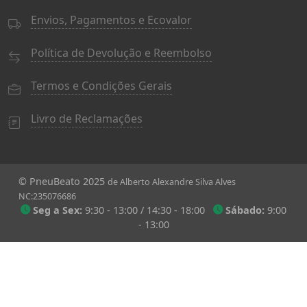
Envios, Pagamentos e Ecovalor
Política de Devolução e Reembolso
Termos e Condições Gerais
Livro de Reclamações
© PneuBeato 2025
de Alberto Alexandre Silva Alves
NC:235076686
Seg a Sex:
9:30 - 13:00 / 14:30 - 18:00
Sábado:
9:00
- 13:00