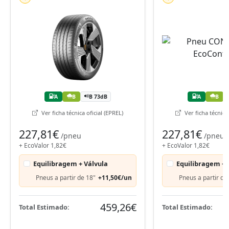
A
B
B 73dB
A
B
Ver ficha técnica oficial (EPREL)
Ver ficha técnica 
227,81€
227,81€
/pneu
/pneu
+ EcoValor 1,82€
+ EcoValor 1,82€
Equilibragem + Válvula
Equilibragem + 
Pneus a partir de 18"
+11,50€/un
Pneus a partir de
459,26€
Total Estimado:
Total Estimado: