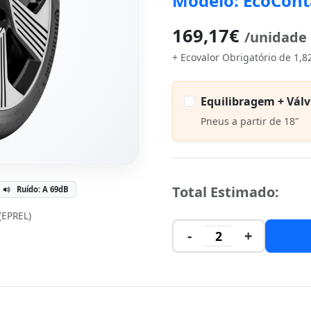
Modelo: EcoCont
169,17€
/unidade
+ Ecovalor Obrigatório de 1,8
Equilibragem + Válv
Pneus a partir de 18"
Total Estimado:
Ruído: A 69dB
 (EPREL)
-
+
2