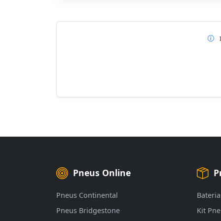
Pneus Online
P
Pneus Continental
Bateria
Pneus Bridgestone
Kit Pn