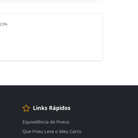
 23%.
Links Rápidos
Equivalência de Pneus
Que Pneu Leva o Meu Carro