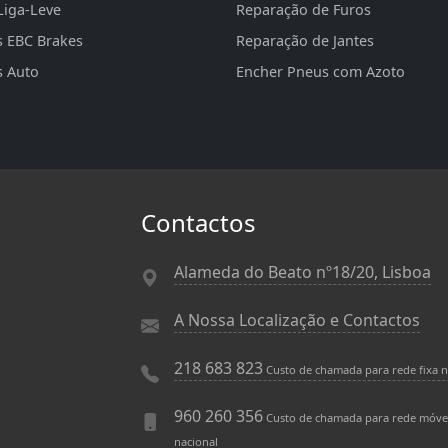
Liga-Leve
Reparação de Furos
s EBC Brakes
Reparação de Jantes
s Auto
Encher Pneus com Azoto
Contactos
Alameda do Beato nº18/20, Lisboa
A Nossa Localização e Contactos
218 683 823
Custo de chamada para rede fixa n
960 260 356
Custo de chamada para rede móve
nacional