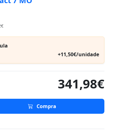
act 7 MO
2€
ula
+11,50€/unidade
341,98€
Compra