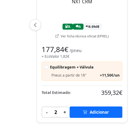
A
A
A 69dB
Ver ficha técnica oficial (EPREL)
177,84€
/pneu
+ EcoValor 1,82€
Equilibragem + Válvula
Pneus a partir de 18"
+11,50€/un
359,32€
Total Estimado:
-
+
2
Adicionar