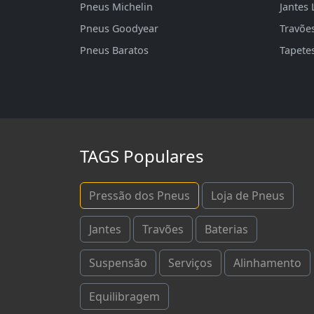
Pneus Michelin
Jantes 
Pneus Goodyear
Travõe
Pneus Baratos
Tapete
TAGS Populares
Pressão dos Pneus
Loja de Pneus
Jantes
Travões
Baterias
Suspensão
Serviços
Alinhamento
Equilibragem