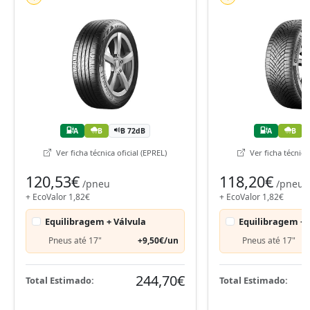
A
B
B 72dB
A
B
Ver ficha técnica oficial (EPREL)
Ver ficha técnica 
120,53€
118,20€
/pneu
/pneu
+ EcoValor 1,82€
+ EcoValor 1,82€
Equilibragem + Válvula
Equilibragem + 
Pneus até 17"
+9,50€/un
Pneus até 17"
244,70€
Total Estimado:
Total Estimado: