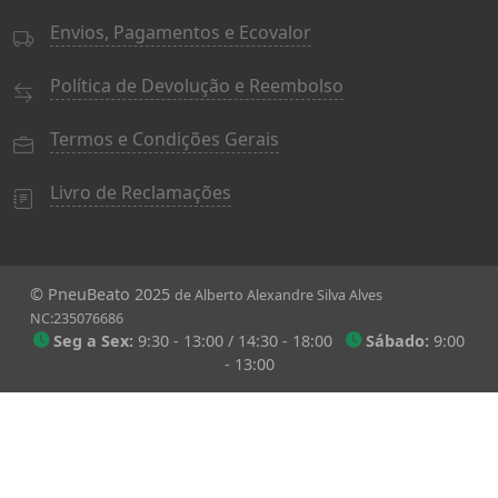
Envios, Pagamentos e Ecovalor
Política de Devolução e Reembolso
Termos e Condições Gerais
Livro de Reclamações
© PneuBeato 2025
de Alberto Alexandre Silva Alves
NC:235076686
Seg a Sex:
9:30 - 13:00 / 14:30 - 18:00
Sábado:
9:00
- 13:00