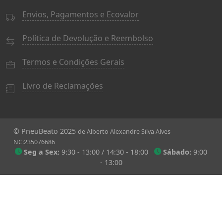
Envios, Pagamentos e Ecovalor
Política de Devolução e Reembolso
Termos e Condições Gerais
Livro de Reclamações
© PneuBeato 2025
de Alberto Alexandre Silva Alves
NC:235076686
Seg a Sex:
9:30 - 13:00 / 14:30 - 18:00
Sábado:
9:00
- 13:00